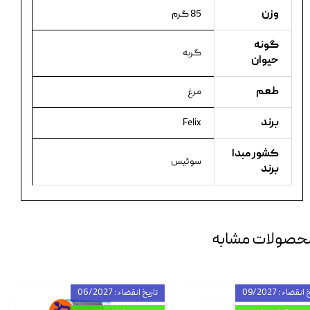
وزن
85 گرم
گونه
گربه
حیوان
طعم
مرغ
برند
Felix
کشور مبدا
سوئیس
برند
حصولات مشابه
انقضاء : 09/2027
تاریخ انقضاء : 06/2027