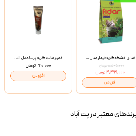
غذای خشک گربه فیدار مدل Adult وزن 10 کیلوگرم
خمیر مالت گربه پرسا مدل Anti Hairball وزن 110 گرم
۲۲۰,۰۰۰ تومان
۵,۵۲۵,۰۰۰ تومان
۴,۴۹۹,۰۰۰ تومان
افزودن
افزودن
رند‌های معتبر در پت آباد