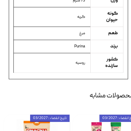
وزن
75 گرم
گونه
گربه
حیوان
طعم
مرغ
برند
Purina
کشور
روسیه
سازنده
حصولات مشابه
انقضاء : 03/2027
تاریخ انقضاء : 03/2027