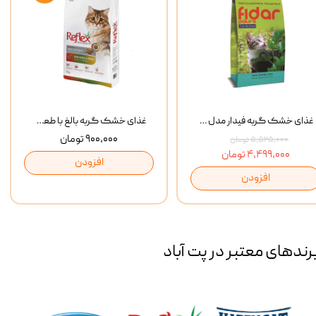
غذای خشک گربه فیدار مدل Adult وزن 10 کیلوگرم
غذای خشک گربه بالغ با طعم مرغ و برنج رفلکس Reflex Multi Color Chicken And Rice وزن 1 کیلوگرم
۹۰۰,۰۰۰ تومان
۵,۵۲۵,۰۰۰ تومان
۴,۴۹۹,۰۰۰ تومان
افزودن
افزودن
رند‌های معتبر در پت آباد