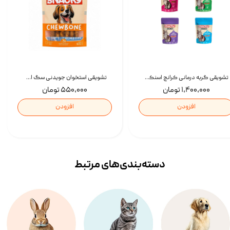
تشویقی گربه درمانی کرانچ اسنکی با طعم میکس Snacky Crunch Cat Treats وزن 60 گرم بسته 4 عددی
تشویقی استخوان جویدنی سگ اسنکی کرانچی با طعم مرغ Snacky Crunchy Munchy وزن 100 گرم
۱,۴۰۰,۰۰۰ تومان
۵۵۰,۰۰۰ تومان
افزودن
افزودن
دسته‌بندی‌‌های مرتبط