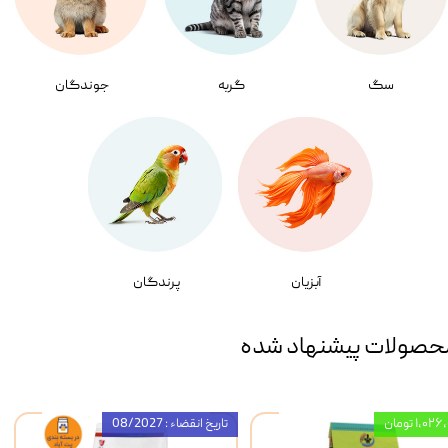
سگ
گربه
جوندگان
آبزیان
پرندگان
حصولات پیشنهاد شده
۱,۰ تومان
تاریخ انقضاء : 08/2027