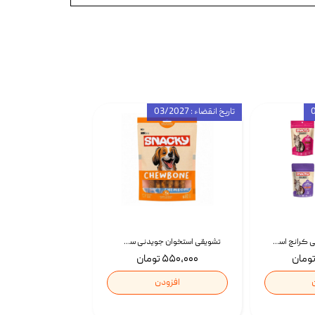
تاریخ انقضاء : 03/2027
تشویقی گربه درمانی کرانچ اسنکی با طعم میکس Snacky Crunch Cat Treats وزن 60 گرم بسته 4 عددی
تشویقی استخوان جویدنی سگ اسنکی کرانچی با طعم مرغ Snacky Crunchy Munchy وزن 100 گرم
۵۵۰,۰۰۰ تومان
افزودن