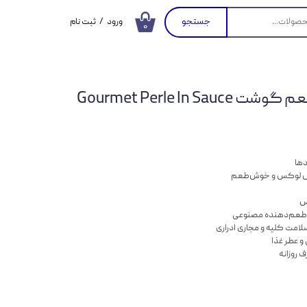
جستجو
ورود
/
ثبت نام
۰
حساب کاربری من
تغییر گذر واژه
پوچ گربه گورمت با طعم گوشت Gourmet Perle In Sauce
سفارشات
خروج از حساب
کاربری
دها
سس لوکس و خوش‌طعم
س
و طعم‌دهنده مصنوعی
سلامت کلیه و مجاری ادراری
و عطر غذا
 روزانه