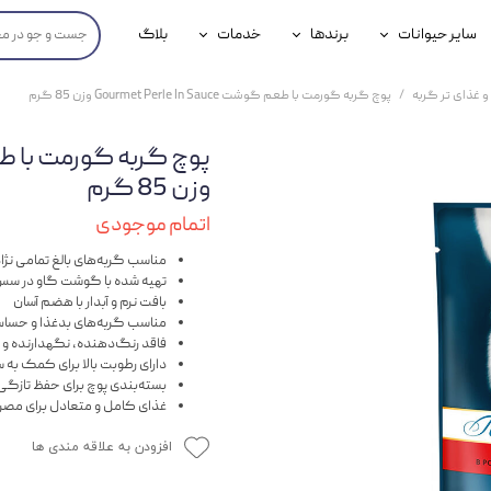
سایر حیوانات
برندها
خدمات
بلاگ
محصولات پرندگان
جوسرا
خدمات آنلاین دامپزشکی
و غذای تر گربه
پوچ گربه گورمت با طعم گوشت Gourmet Perle In Sauce وزن 85 گرم
داری سگ
محصولات جوندگان
رویال کنین
خدمات دامپزشکی حضوری
گ
محصولات آبزیان
برند رفلکس(Reflex)
وزن 85 گرم
هداشتی سگ
بیفار
اتمام موجودی
جرهای
مناسب گربه‌های بالغ تمامی نژا
تهیه شده با گوشت گاو در 
بافت نرم و آبدار با هضم آسان
رولی
مناسب گربه‌های بدغذا و حسا
فاقد رنگ‌دهنده، نگهدارنده 
شایر
دارای رطوبت بالا برای کمک به 
بسته‌بندی پوچ برای حفظ تازگی 
گورمت
غذای کامل و متعادل برای مصرف
نیناپت
افزودن به علاقه مندی ها
وینستون