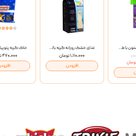
بستنی گربه وینستون با طعم مرغ و ماهی Winstone Chicken & Fish بسته 8 عددی
غذای خشک روزانه گربه بالغ مفید MoFeed Adult Daily Cat Food وزن 2 کیلوگرم
۱,۱۱۰,۰۰۰ تومان
۴۷۰,۰۰۰ تومان
افزودن
افزودن
ن