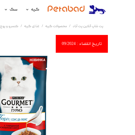
گربه
سگ
غذای گربه
غذای سگ
پت شاپ آنلاین پت آباد
محصولات گربه
غذای گربه
کنسرو و پوچ 
لوازم نگهداری گربه
لوازم نگه
سلامتی گربه
سلامتی س
آرایشی و بهداشتی گربه
آرایشی و ب