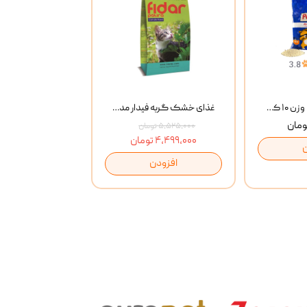
خاک گربه پتوپیا وزن ۱۰ کیلوگرم
غذای خشک گربه فیدار مدل Adult وزن 10 کیلوگرم
۵,۵۲۵,۰۰۰ تومان
۴,۴۹۹,۰۰۰ تومان
افزودن