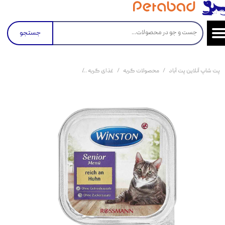
جستجو
پت شاپ آنلاین پت آباد
محصولات گربه
غذای گربه
کنسرو و پوچ و غذای تر گربه
غذ