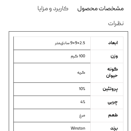
مشخصات محصول
کاربرد و مزایا
نظرات
ابعاد
2.5×9×9 سانتی‌متر
وزن
100 گرم
گونه
گربه
حیوان
پروتئین
10%
چربی
4%
طعم
مرغ
برند
Winston