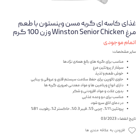
غذای کاسه ای گربه مسن وینستون با طعم
مرغ Winston Senior Chicken وزن 100 گرم
اتمام موجودی
سایر مشخصات:
مناسب برای گربه های بالغ همه‌ی نژاد‌ها
سرشار از پروتئین مرغ
خوش طعم و لذیذ
حاوی تائورین برای حفظ سلامت سیستم قلبی و عروقی و بینایی
دارای انواع ویتامین ها و مواد معدنی ضروری گربه ها
بدون غلات و مواد افزودنی و شکر
مناسب برای دو وعده غذایی
در دمای اتاق سرو شود
پروتئین 11%، چربی 5%، فیبر 0.3%، خاکستر 2%، رطوبت 81%
تاریخ انقضاء: 03/2023
افزودن به علاقه مندی ها