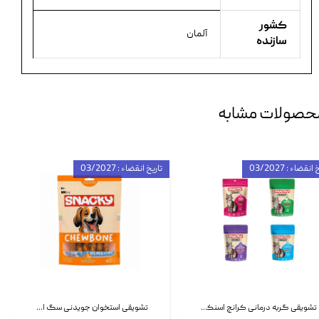
کشور
آلمان
سازنده
حصولات مشابه
انقضاء : 03/2027
تاریخ انقضاء : 03/2027
تشویقی گربه درمانی کرانچ اسنکی با طعم میکس Snacky Crunch Cat Treats وزن 60 گرم بسته 4 عددی
تشویقی استخوان جویدنی سگ اسنکی کرانچی با طعم مرغ Snacky Crunchy Munchy وزن 100 گرم