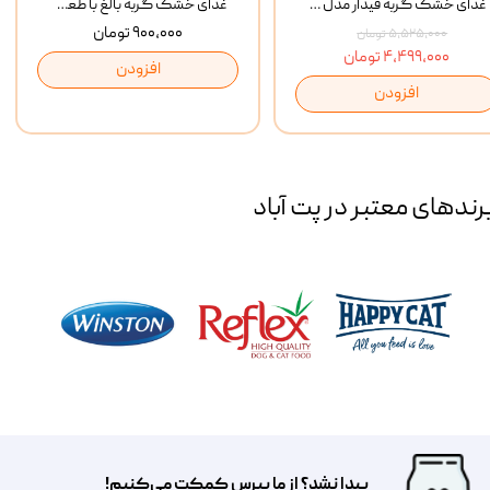
غذای خشک گربه فیدار مدل Adult وزن 10 کیلوگرم
غذای خشک گربه بالغ با طعم مرغ و برنج رفلکس Reflex Multi Color Chicken And Rice وزن 1 کیلوگرم
۹۰۰,۰۰۰ تومان
۵,۵۲۵,۰۰۰ تومان
۴,۴۹۹,۰۰۰ تومان
افزودن
افزودن
رند‌های معتبر در پت آباد
پیدا نشد؟ از ما بپرس کمکت می‌کنیم!