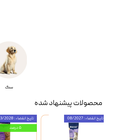
سگ
محصولات پیشنهاد شده
تاریخ انقضاء : 08/2027
تاریخ انقضاء : 03/2028
۵ درصد