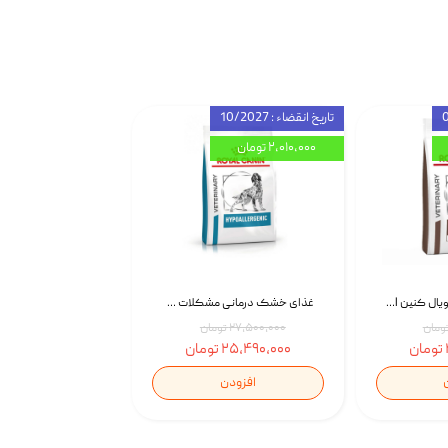
تاریخ انقضاء : 10/2027
۲,۰۱۰,۰۰۰ تومان
غذای خشک سگ رویال کنین Royal Canin Gastrointestinal وزن 7.5 کیلوگرم | پت استوک
غذای خشک درمانی مشکلات گوارشی سگ رویال کنین Royal Canin Hypoallergenic وزن 7 کیلوگرم | پت استوک
۲۷,۵۰۰,۰۰۰ تومان
۲۵,۴۹۰,۰۰۰ تومان
افزودن