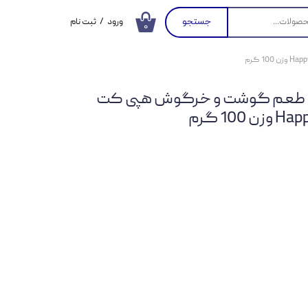
جستجو
ورود
/
ثبت نام
۰
حساب کاربری من
تغییر گذر واژه
 با طعم گوشت و خرگوش هپی کت
سفارشات
100 گرم
خروج از حساب
کاربری