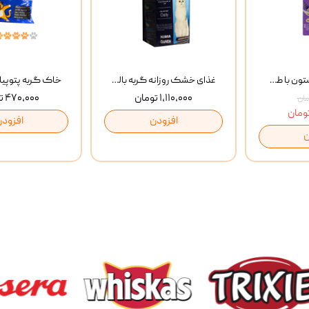
بستنی گربه وینستون با طعم مرغ و ماهی Winstone Chicken & Fish بسته 8 عددی
غذای خشک روزانه گربه بالغ مفید MoFeed Adult Daily Cat Food وزن 2 کیلوگرم
۱,۱۱۰,۰۰۰ تومان
۴۷۰,۰۰۰ تومان
افزودن
افزودن
ن