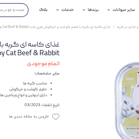
سایر حیوانات
برندها
خدمات
بلاگ
محصولات پرندگان
جوسرا
خدمات آنلاین دامپزشکی
و غذای تر گربه
غذای کاسه ای گربه با طعم گوشت و خرگوش هپی کت Happy Cat Beef & Rabbit وزن 100 گرم
داری سگ
محصولات جوندگان
رویال کنین
خدمات دامپزشکی حضوری
غذای کاسه ای گربه
گ
محصولات آبزیان
برند رفلکس(Reflex)
Happy Cat Beef & Rabbit وزن 
هداشتی سگ
بیفار
اتمام موجودی
سایر مشخصات:
جرهای
مناسب گربه ها
رولی
حاوی گوشت و خرگوش
دارای اینولین و انواع ویتامین ها
شایر
تاریخ انقضاء: 03/2023
گورمت
افزودن به علاقه مندی ها
نیناپت
وینستون