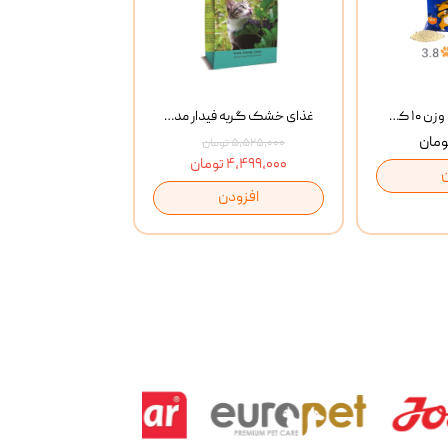
خاک گربه پتوپیا وزن ۱۰ کیلوگرم
غذای خشک گربه فیدار مدل Adult وزن 10 کیلوگرم
۵,۵۲۵,۰۰۰ تومان
۴,۴۹۹,۰۰۰ تومان
افزودن