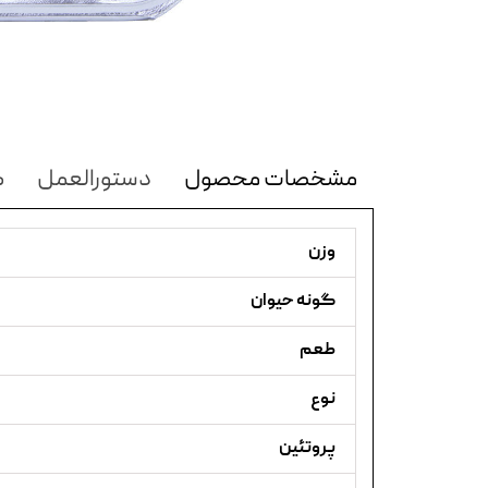
مشخصات محصول
دستورالعمل
ک
وزن
گونه حیوان
طعم
نوع
پروتئین