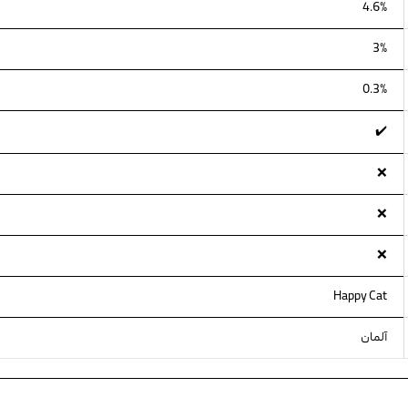
4.6%
3%
0.3%
✔️
❌
❌
❌
Happy Cat
آلمان