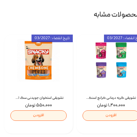
حصولات مشابه
انقضاء : 03/2027
تاریخ انقضاء : 03/2027
تشویقی گربه درمانی کرانچ اسنکی با طعم میکس Snacky Crunch Cat Treats وزن 60 گرم بسته 4 عددی
تشویقی استخوان جویدنی سگ اسنکی کرانچی با طعم مرغ Snacky Crunchy Munchy وزن 100 گرم
۱,۴۰۰,۰۰۰ تومان
۵۵۰,۰۰۰ تومان
افزودن
افزودن