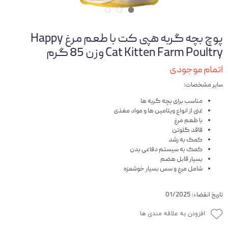
پوچ بچه گربه هپی کت با طعم مرغ Happy
Cat Kitten Farm Poultry وزن 85 گرم
اتمام موجودی
سایر مشخصات:
مناسب برای بچه گربه ها
غنی از انواع ویتامین ها و مواد مغذی
با طعم مرغ
فاقد گلوتن
کمک به رشد
کمک به سیستم دفاعی بدن
بسیار قابل هضم
شامل مرغ و سس بسیار خوشمزه
تاریخ انقضاء: 01/2025
افزودن به علاقه مندی ها