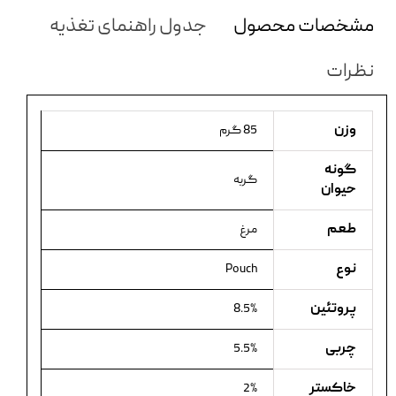
مشخصات محصول
جدول راهنمای تغذیه
نظرات
وزن
85 گرم
گونه
گربه
حیوان
طعم
مرغ
نوع
Pouch
پروتئین
8.5%
چربی
5.5%
خاکستر
2%