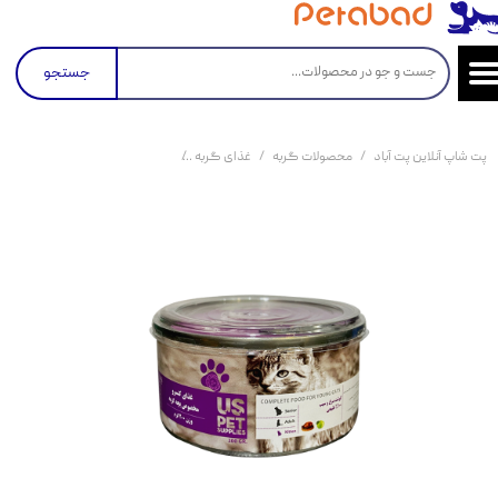
جستجو
پت شاپ آنلاین پت آباد
محصولات گربه
غذای گربه
کنسرو و پوچ و غذای تر گربه
کن