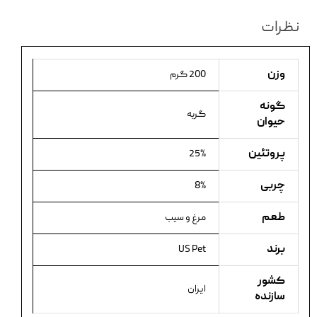
نظرات
وزن
200 گرم
گونه
گربه
حیوان
پروتئین
25%
چربی
8%
طعم
مرغ و سیب
برند
US Pet
کشور
ایران
سازنده