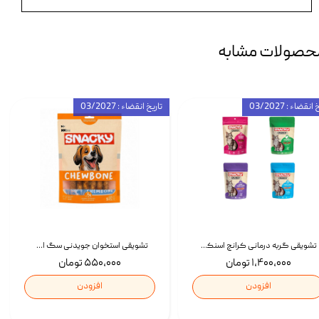
حصولات مشابه
انقضاء : 03/2027
تاریخ انقضاء : 03/2027
تشویقی گربه درمانی کرانچ اسنکی با طعم میکس Snacky Crunch Cat Treats وزن 60 گرم بسته 4 عددی
تشویقی استخوان جویدنی سگ اسنکی کرانچی با طعم مرغ Snacky Crunchy Munchy وزن 100 گرم
۱,۴۰۰,۰۰۰ تومان
۵۵۰,۰۰۰ تومان
افزودن
افزودن