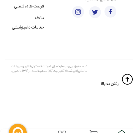
​شبکه های اجتماعی :
فرصت های شغلی
بلاگ
خدمات دامپزشکی
تمام حقوق اين وب‌سايت برای شرکت آبادگران فناوری حیوانات
خانگی (فروشگاه آنلاین پت آباد) محفوظ است. از ۱۳۹۹ تا کنون.
​​رفتن به بالا