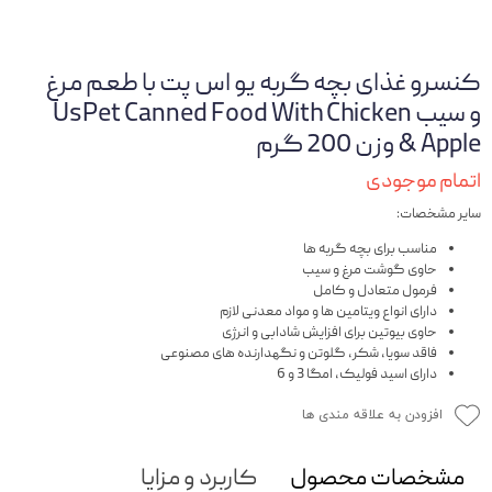
کنسرو غذای بچه گربه یو اس پت با طعم مرغ
و سیب UsPet Canned Food With Chicken
& Apple وزن 200 گرم
اتمام موجودی
سایر مشخصات:
مناسب برای بچه گربه ها
حاوی گوشت مرغ و سیب
فرمول متعادل و کامل
دارای انواع ویتامین ها و مواد معدنی لازم
حاوی بیوتین برای افزایش شادابی و انرژی
فاقد سویا، شکر، گلوتن و نگهدارنده های مصنوعی
دارای اسید فولیک، امگا 3 و 6
افزودن به علاقه مندی ها
مشخصات محصول
کاربرد و مزایا