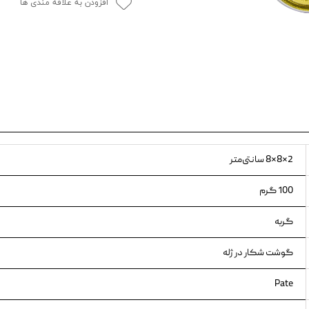
افزودن به علاقه مندی ها
ویسکاس
ونپی
2×8×8 سانتی‌متر
100 گرم
گربه
گوشت شکار در ژله
Pate