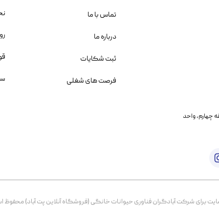
نح
تماس با ما
رو
درباره ما
قو
ثبت شکایات
سو
فرصت های شغلی
یمانی، خیابان بنی هاشم پلاک ۲۰۲ ، طبقه چهارم، واحد
برای شرکت آبادگران فناوری حیوانات خانگی (فروشگاه آنلاین پت آباد) محفوظ است. از ۱۳۹۹ تا