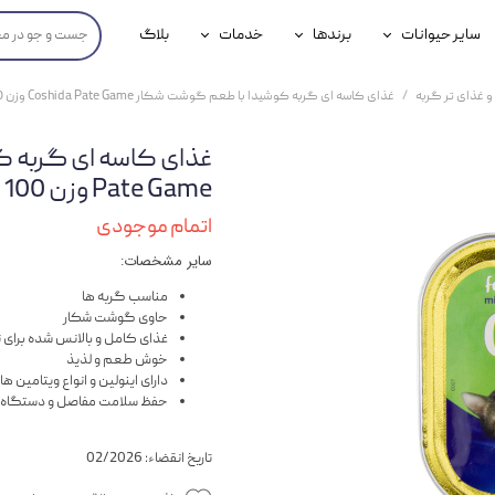
سایر حیوانات
برندها
خدمات
بلاگ
محصولات پرندگان
جوسرا
خدمات آنلاین دامپزشکی
و غذای تر گربه
غذای کاسه ای گربه کوشیدا با طعم گوشت شکار Coshida Pate Game وزن 100 گرم
داری سگ
محصولات جوندگان
رویال کنین
خدمات دامپزشکی حضوری
گ
محصولات آبزیان
برند رفلکس(Reflex)
Pate Game وزن 100 گرم
هداشتی سگ
بیفار
اتمام موجودی
سایر مشخصات:
جرهای
مناسب گربه ها
رولی
حاوی گوشت شکار
غذای کامل و بالانس شده برای نی
شایر
خوش طعم و لذیذ
دارای اینولین و انواع ویتامین 
گورمت
حفظ سلامت مفاصل و دستگاه
نیناپت
تاریخ انقضاء: 02/2026
وینستون