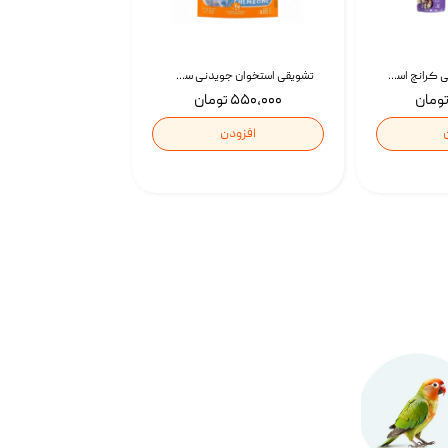
تشویقی گربه درمانی کرانچ اسنکی با طعم میکس Snacky Crunch Cat Treats وزن 60 گرم بسته 4 عددی
تشویقی استخوان جویدنی سگ اسنکی کرانچی با طعم مرغ Snacky Crunchy Munchy وزن 100 گرم
۵۵۰,۰۰۰ تومان
افزودن