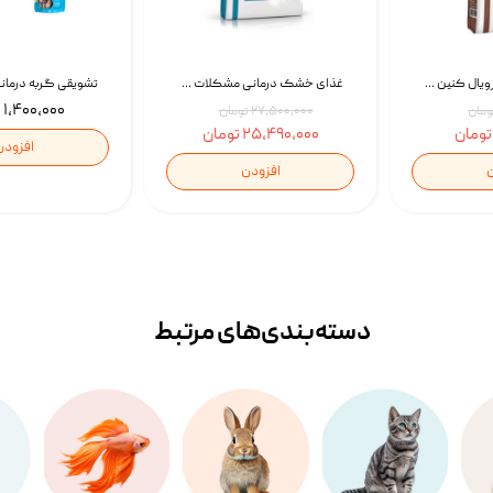
غذای خشک گربه رویال کنین Gastrointestinal Fibre Response وزن 2 کیلوگرم | پت استوک
غذای خشک درمانی مشکلات گوارشی سگ رویال کنین Royal Canin Hypoallergenic وزن 7 کیلوگرم | پت استوک
۱,۴۰۰,۰۰۰ تومان
۲۷,۵۰۰,۰۰۰ تومان
۲۵,۴۹۰,۰۰۰ تومان
افزودن
ن
افزودن
دسته‌بندی‌‌های مرتبط