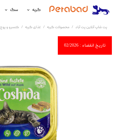
گربه
سگ
غذای گربه
غذای سگ
پت شاپ آنلاین پت آباد
محصولات گربه
غذای گربه
کنسرو و پوچ 
لوازم نگهداری گربه
لوازم نگه
سلامتی گربه
سلامتی س
آرایشی و بهداشتی گربه
آرایشی و ب