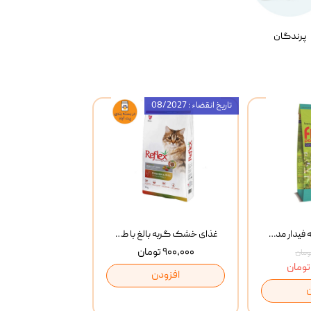
پرندگان
تاریخ انقضاء : 08/2027
غذای خشک گربه فیدار مدل Adult وزن 10 کیلوگرم
غذای خشک گربه بالغ با طعم مرغ و برنج رفلکس Reflex Multi Color Chicken And Rice وزن 1 کیلوگرم
۹۰۰,۰۰۰ تومان
افزودن