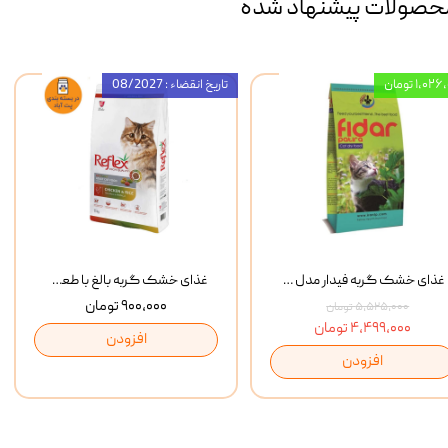
حصولات پیشنهاد شده
۱,۰ تومان
تاریخ انقضاء : 08/2027
غذای خشک گربه فیدار مدل Adult وزن 10 کیلوگرم
غذای خشک گربه بالغ با طعم مرغ و برنج رفلکس Reflex Multi Color Chicken And Rice وزن 1 کیلوگرم
۹۰۰,۰۰۰ تومان
۵,۵۲۵,۰۰۰ تومان
۴,۴۹۹,۰۰۰ تومان
افزودن
افزودن