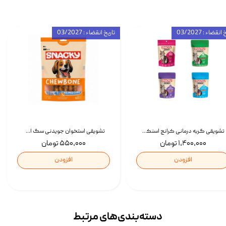
انقضاء : 03/2027
تاریخ انقضاء : 03/2027
تشویقی گربه درمانی کرانچ اسنکی با طعم میکس Snacky Crunch Cat Treats وزن 60 گرم بسته 4 عددی
تشویقی استخوان جویدنی سگ اسنکی کرانچی با طعم مرغ Snacky Crunchy Munchy وزن 100 گرم
۱,۴۰۰,۰۰۰ تومان
۵۵۰,۰۰۰ تومان
افزودن
افزودن
دسته‌بندی‌‌های مرتبط