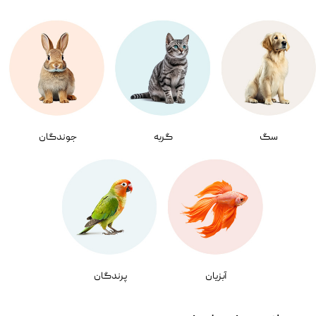
سگ
گربه
جوندگان
آبزیان
پرندگان