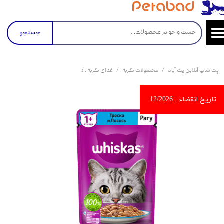
جستجو
پت شاپ آنلاین پت آباد
محصولات گربه
غذای گربه
کنسرو و پوچ و غذای تر گربه
پو