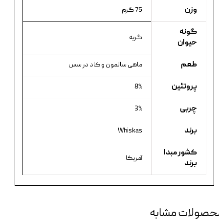
وزن
75 گرم
گونه
گربه
حیوان
طعم
ماهی سالمون و کاد در سس
پروتئین
8%
چربی
3%
برند
Whiskas
کشور مبدا
آمریکا
برند
حصولات مشابه