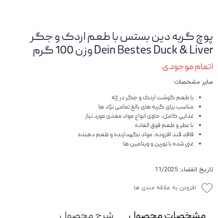
پوچ گربه دین بستس با طعم اردک و جگر
Dein Bestes Duck & Liver وزن 100 گرم
اتمام موجودی
سایر مشخصات:
با طعم گوشت اردک و جگر در ژله
مناسب برای گربه های بالغ تمامی نژاد ها
غذایی کامل، حاوی انواع مواد مغذی مورد نیاز
با عطر و طعم فوق العاده
فاقد قند افزوده، مواد نگهدارنده و طعم دهنده
غنی شده با تورین و ویتامین ها
تاریخ انقضاء: 11/2025
افزودن به علاقه مندی ها
مشخصات محصول
شرح محصول