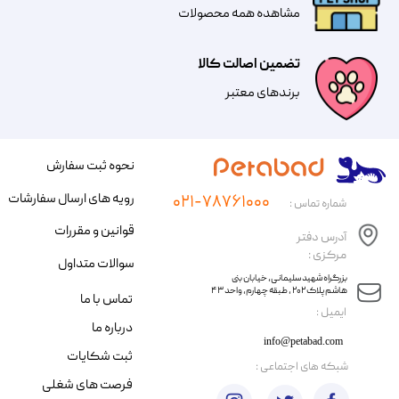
مشاهده همه محصولات
تضمین اصالت کالا
​​برندهای معتبر​​​​​​​
نحوه ثبت سفارش
رویه های ارسال سفارشات
۰۲۱-۷۸۷۶۱۰۰۰
شماره تماس :
قوانین و مقررات
آدرس دفتر
مرکزی :
سوالات متداول
​​بزرگراه شهید سلیمانی، خیابان بنی
هاشم پلاک ۲۰۲ ، طبقه چهارم، واحد ۴۳
تماس با ما
​ایمیل :
درباره ما
info@petabad.com
ثبت شکایات
​شبکه های اجتماعی :
فرصت های شغلی