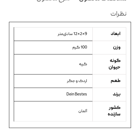
نظرات
ابعاد
9×2×12 سانتی‌متر
وزن
100 گرم
گونه
گربه
حیوان
طعم
اردک و جگر
برند
Dein Bestes
کشور
آلمان
سازنده