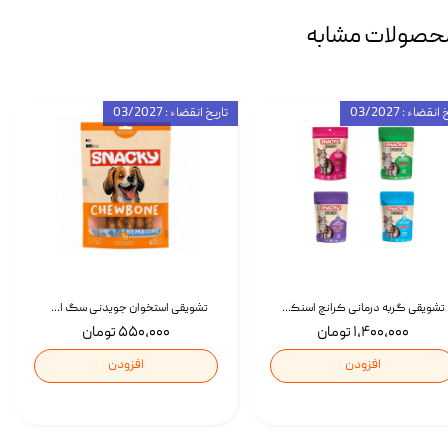
حصولات مشابه
انقضاء : 03/2027
تاریخ انقضاء : 03/2027
تشویقی گربه درمانی کرانچ اسنکی با طعم میکس Snacky Crunch Cat Treats وزن 60 گرم بسته 4 عددی
تشویقی استخوان جویدنی سگ اسنکی کرانچی با طعم مرغ Snacky Crunchy Munchy وزن 100 گرم
۱,۴۰۰,۰۰۰ تومان
۵۵۰,۰۰۰ تومان
افزودن
افزودن