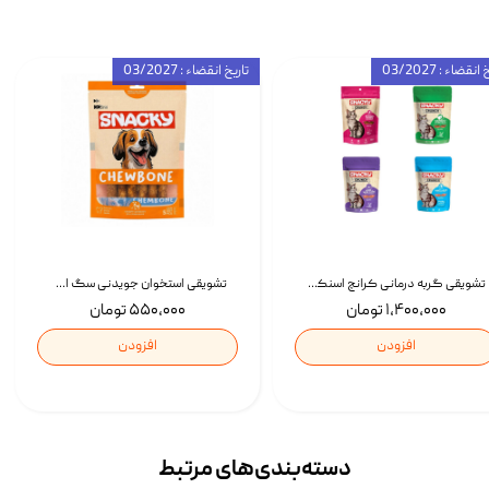
انقضاء : 03/2027
تاریخ انقضاء : 03/2027
تشویقی گربه درمانی کرانچ اسنکی با طعم میکس Snacky Crunch Cat Treats وزن 60 گرم بسته 4 عددی
تشویقی استخوان جویدنی سگ اسنکی کرانچی با طعم مرغ Snacky Crunchy Munchy وزن 100 گرم
۱,۴۰۰,۰۰۰ تومان
۵۵۰,۰۰۰ تومان
افزودن
افزودن
دسته‌بندی‌‌های مرتبط