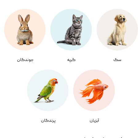
سگ
گربه
جوندگان
آبزیان
پرندگان