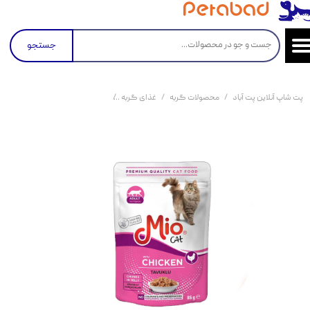
جستجو
پت شاپ آنلاین پت آباد
محصولات گربه
غذای گربه
کنسرو و پوچ و غذای تر گربه
پو