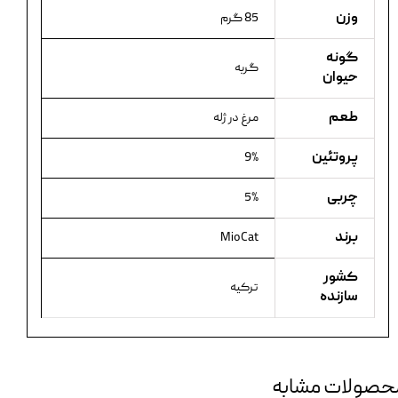
وزن
85 گرم
گونه
گربه
حیوان
طعم
مرغ در ژله
پروتئین
9%
چربی
5%
برند
MioCat
کشور
ترکیه
سازنده
حصولات مشابه