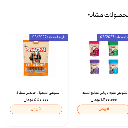
حصولات مشابه
انقضاء : 03/2027
تاریخ انقضاء : 03/2027
تشویقی گربه درمانی کرانچ اسنکی با طعم میکس Snacky Crunch Cat Treats وزن 60 گرم بسته 4 عددی
تشویقی استخوان جویدنی سگ اسنکی کرانچی با طعم مرغ Snacky Crunchy Munchy وزن 100 گرم
۱,۴۰۰,۰۰۰ تومان
۵۵۰,۰۰۰ تومان
افزودن
افزودن