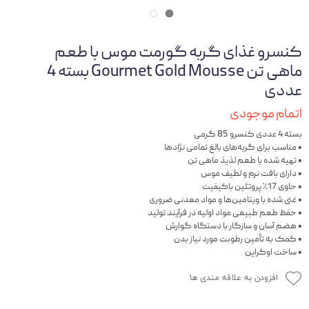
کنسرو غذای گربه گورمت موس با طعم
ماهی تن Gourmet Gold Mousse بسته 4
عددی
اتمام موجودی
بسته 4 عددی کنسرو 85 گرمی
• مناسب برای گربه‌های بالغ تمامی نژادها
• تهیه شده با طعم لذیذ ماهی تن
• دارای بافت نرم و لطیف موس
• حاوی 17٪ پروتئین باکیفیت
• غنی شده با ویتامین‌ها و مواد معدنی ضروری
• حفظ طعم طبیعی مواد اولیه در فرآیند تولید
• هضم آسان و سازگار با دستگاه گوارش
• کمک به تأمین رطوبت مورد نیاز بدن
• ساخت اوکراین
افزودن به علاقه مندی ها