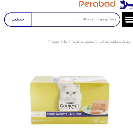
جستجو
پت شاپ آنلاین پت آباد
محصولات گربه
غذای گربه
کنسرو و پوچ و غذای تر گربه
کن