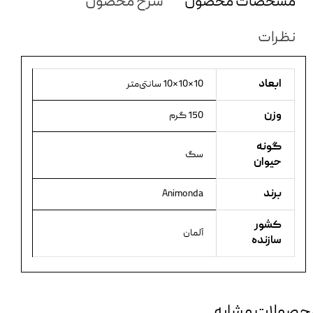
مشخصات محصول
شرح محصول
نظرات
ابعاد
10×10×10 سانتی‌متر
وزن
150 گرم
گونه
سگ
حیوان
برند
Animonda
کشور
آلمان
سازنده
حصولات مشابه