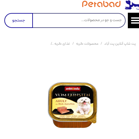
جستجو
پت شاپ آنلاین پت آباد
محصولات گربه
غذای گربه
کنسرو و پوچ و غذای تر گربه
غذ