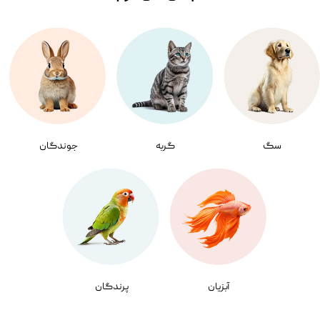
سگ
گربه
جوندگان
آبزیان
پرندگان