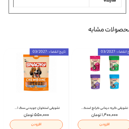
سازنده
حصولات مشابه
انقضاء : 03/2027
تاریخ انقضاء : 03/2027
تشویقی گربه درمانی کرانچ اسنکی با طعم میکس Snacky Crunch Cat Treats وزن 60 گرم بسته 4 عددی
تشویقی استخوان جویدنی سگ اسنکی کرانچی با طعم مرغ Snacky Crunchy Munchy وزن 100 گرم
۱,۴۰۰,۰۰۰ تومان
۵۵۰,۰۰۰ تومان
افزودن
افزودن