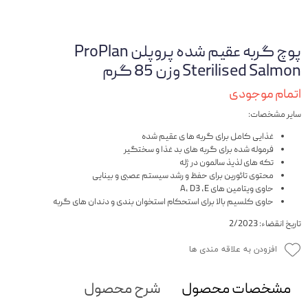
پوچ گربه عقیم شده پروپلن ProPlan
Sterilised Salmon وزن 85 گرم
اتمام موجودی
سایر مشخصات:
غذایی کامل برای گربه ها ی عقیم شده
فرموله شده برای گربه های بد غذا و سختگیر
تکه های لذیذ سالمون در ژله
محتوی تائورین برای حفظ و رشد سیستم عصبی و بینایی
حاوی ویتامین های A, D3 ,E
حاوی کلسیم بالا برای استحکام استخوان بندی و دندان های گربه
تاریخ انقضاء: 2/2023
افزودن به علاقه مندی ها
مشخصات محصول
شرح محصول