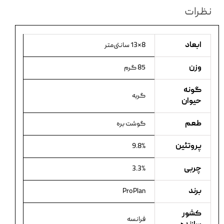
نظرات
ابعاد
8×13 سانتی‌متر
وزن
85 گرم
گونه
گربه
حیوان
طعم
گوشت بره
پروتئین
9.8%
چربی
3.3%
برند
ProPlan
کشور
فرانسه