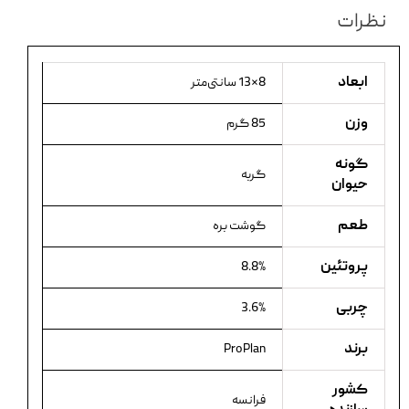
نظرات
ابعاد
8×13 سانتی‌متر
وزن
85 گرم
گونه
گربه
حیوان
طعم
گوشت بره
پروتئین
8.8%
چربی
3.6%
برند
ProPlan
کشور
فرانسه