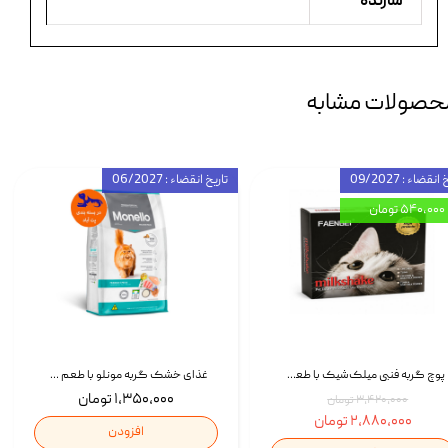
سازنده
حصولات مشابه
انقضاء : 09/2027
تاریخ انقضاء : 06/2027
۵۴۰,۰۰۰ تومان
پوچ گربه فنبی میلک‌شیک با طعم مرغ Faenbei Cat Milk Shake Pouch بسته 12 عددی
غذای خشک گربه مونلو با طعم گوشت پرندگان و ماهی سالمون Monello Adult Hairball Control وزن 1 کیلوگرم
۱,۳۵۰,۰۰۰ تومان
۳,۴۲۰,۰۰۰ تومان
۲,۸۸۰,۰۰۰ تومان
افزودن