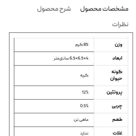
مشخصات محصول
شرح محصول
نظرات
وزن
85 گرم
ابعاد
4×6.5×6.5 سانتی‌متر
گونه
گربه
حیوان
پروتئین
12%
چربی
0.5%
طعم
ماهی تن
غلات
ندارد