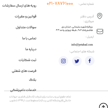
۰۲۱-۷۸۷۶۱۰۰۰
شماره تماس :
رویه های ارسال سفارشات
قوانین و مقررات
آدرس دفتر
مرکزی :
سوالات متداول
​​بزرگراه شهید سلیمانی، خیابان بنی
هاشم پلاک ۲۰۲ ، طبقه چهارم، واحد ۴۳
​ایمیل :
تماس با ما
info@petabad.com
درباره ما
​شبکه های اجتماعی :
ثبت شکایات
فرصت های شغلی
بلاگ
خدمات دامپزشکی
تمام حقوق اين وب‌سايت برای شرکت آبادگران فناوری حیوانات
خانگی (فروشگاه آنلاین پت آباد) محفوظ است. از ۱۳۹۹ تا کنون.