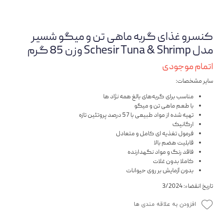
کنسرو غذای گربه ماهی تن و میگو شسیر
مدل Schesir Tuna & Shrimp وزن 85 گرم
اتمام موجودی
سایر مشخصات:
مناسب برای گربه‌های بالغ همه نژاد ها
با طعم ماهی تن و میگو
تهیه شده از مواد طبیعی با 57 درصد پروتئین تازه
ارگانیک
فرمول تغذیه ای کامل و متعادل
قابلیت هضم بالا
فاقد رنگ و مواد نگهدارنده
کاملا بدون غلات
بدون آزمایش بر روی حیوانات
تاریخ انقضاء: 3/2024
افزودن به علاقه مندی ها