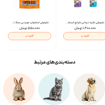
تشویقی گربه درمانی کرانچ اسنکی با طعم میکس Snacky Crunch Cat Treats وزن 60 گرم بسته 4 عددی
تشویقی استخوان جویدنی سگ اسنکی کرانچی با طعم مرغ Snacky Crunchy Munchy وزن 100 گرم
۱,۴۰۰,۰۰۰ تومان
۵۵۰,۰۰۰ تومان
افزودن
افزودن
دسته‌بندی‌‌های مرتبط