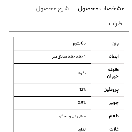
مشخصات محصول
شرح محصول
نظرات
وزن
85 گرم
ابعاد
4×6.5×6.5 سانتی‌متر
گونه
گربه
حیوان
پروتئین
12%
چربی
0.5%
طعم
ماهی تن و میگو
غلات
ندارد