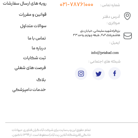
رویه های ارسال سفارشات
۰۲۱-۷۸۷۶۱۰۰۰
شماره تماس :
قوانین و مقررات
آدرس دفتر
مرکزی :
سوالات متداول
​​بزرگراه شهید سلیمانی، خیابان بنی
هاشم پلاک ۲۰۲ ، طبقه چهارم، واحد ۴۳
تماس با ما
​ایمیل :
درباره ما
info@petabad.com
ثبت شکایات
​شبکه های اجتماعی :
فرصت های شغلی
بلاگ
خدمات دامپزشکی
تمام حقوق اين وب‌سايت برای شرکت آبادگران فناوری حیوانات
خانگی (فروشگاه آنلاین پت آباد) محفوظ است. از ۱۳۹۹ تا کنون.