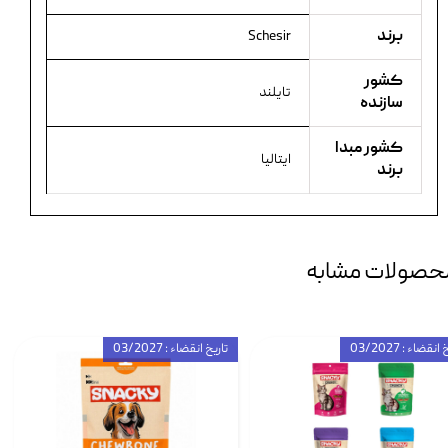
برند
Schesir
کشور
تایلند
سازنده
کشور مبدا
ایتالیا
برند
حصولات مشابه
انقضاء : 03/2027
تاریخ انقضاء : 03/2027