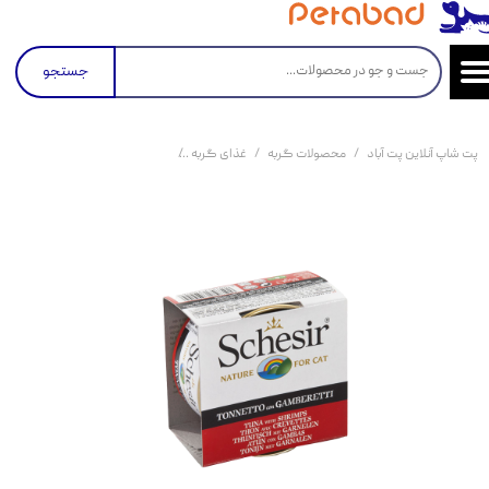
جستجو
پت شاپ آنلاین پت آباد
محصولات گربه
غذای گربه
کنسرو و پوچ و غذای تر گربه
کن