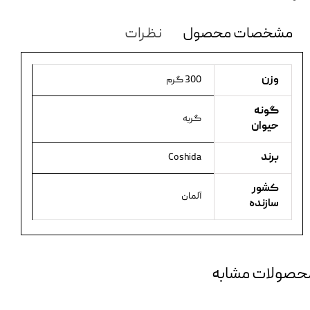
مشخصات محصول
نظرات
وزن
300 گرم
گونه
گربه
حیوان
برند
Coshida
کشور
آلمان
سازنده
حصولات مشابه