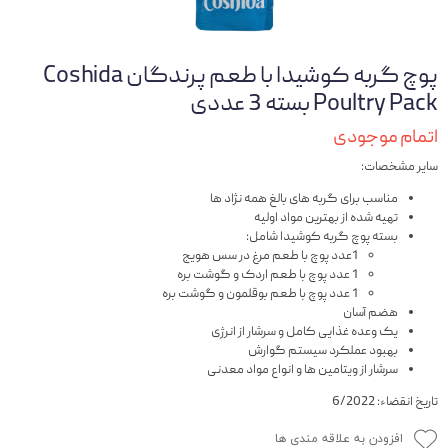
پوچ گربه کوشیدا با طعم پرندگان Coshida
Poultry Pack بسته 3 عددی
اتمام موجودی
سایر مشخصات:
مناسب برای گربه های بالغ همه نژاد ها
تهیه شده از بهترین مواد اولیه
بسته پوچ گربه کوشیدا شامل:
1عدد پوچ با طعم مرغ در سس هویج
1 عدد پوچ با طعم اردک و گوشت بره
1 عدد پوچ با طعم بوقلمون و گوشت بره
هضم آسان
یک وعده غذایی کامل و سرشار از انرژی
بهبود عملکرد سیستم گوارش
سرشار از ویتامین ها و انواع مواد معدنی
تاریخ انقضاء: 6/2022
افزودن به علاقه مندی ها