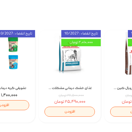
تاریخ انقضاء : 10/2027
تاریخ انقضاء : 03/2027
۲,۰۱۰,۰۰۰ تومان
غذای خشک گربه رویال کنین Gastrointestinal Fibre Response وزن 2 کیلوگرم | پت استوک
غذای خشک درمانی مشکلات گوارشی سگ رویال کنین Royal Canin Hypoallergenic وزن 7 کیلوگرم | پت استوک
۱,۴۰۰,۰۰۰ تومان
۲۷,۵۰۰,۰۰۰ تومان
۲۵,۴۹۰,۰۰۰ تومان
افزودن
ن
افزودن