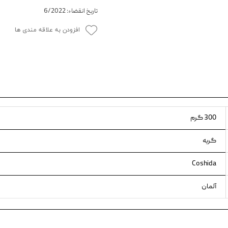
تاریخ انقضاء: 6/2022
ویسکاس
افزودن به علاقه مندی ها
ونپی
300 گرم
گربه
Coshida
آلمان