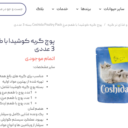
سایر حیوانات
برندها
خدمات
بلاگ
محصولات پرندگان
جوسرا
خدمات آنلاین دامپزشکی
و غذای تر گربه
پوچ گربه کوشیدا با طعم مرغ Coshida Poultry Pack بسته 3 عددی
داری سگ
محصولات جوندگان
رویال کنین
خدمات دامپزشکی حضوری
گ
محصولات آبزیان
برند رفلکس(Reflex)
3 عددی
هداشتی سگ
بیفار
اتمام موجودی
سایر مشخصات:
جرهای
مناسب برای گربه های بالغ همه ن
رولی
تهیه شده از بهترین مواد اولیه
بسته پوچ گربه کوشیدا شامل:
شایر
1عدد پوچ با طعم مرغ و اردک در ژله تخم مرغ
1 عدد پوچ با طعم مرغ و کبد در ژله
گورمت
1 عدد پوچ با طعم اردک در سس کدو سبز
هضم آسان
نیناپت
یک وعده غذایی کامل و سرشار از
بهبود عملکرد سیستم گوارش
وینستون
سرشار از ویتامین ها و انواع مو