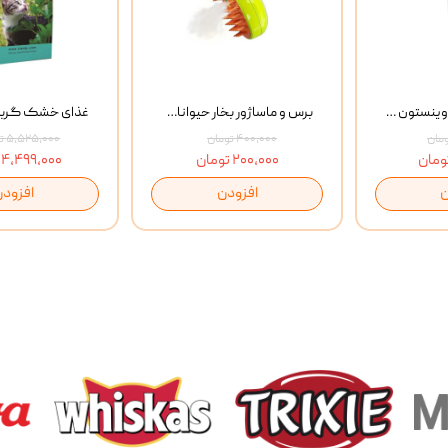
خمیر مالت گربه وینستون Winston Flea Seed Husks وزن 100 گرم
برس و ماساژور بخار حیوانات Spray Massage Brush
۴۰۰,۰۰۰ تومان
۵,۵۲۵,۰۰۰ تومان
۲۰۰,۰۰۰ تومان
۴,۴۹۹,۰۰۰ تومان
ن
افزودن
افزودن