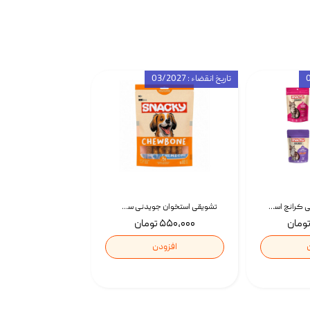
تاریخ انقضاء : 03/2027
تشویقی گربه درمانی کرانچ اسنکی با طعم میکس Snacky Crunch Cat Treats وزن 60 گرم بسته 4 عددی
تشویقی استخوان جویدنی سگ اسنکی کرانچی با طعم مرغ Snacky Crunchy Munchy وزن 100 گرم
۵۵۰,۰۰۰ تومان
افزودن