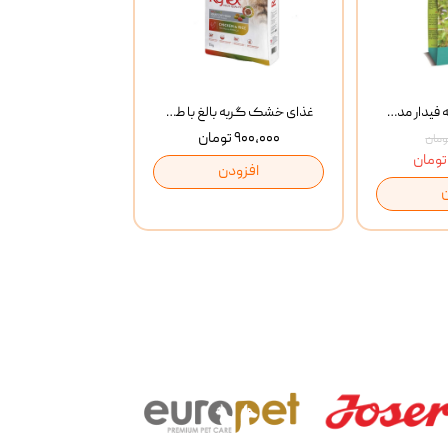
غذای خشک گربه فیدار مدل Adult وزن 10 کیلوگرم
غذای خشک گربه بالغ با طعم مرغ و برنج رفلکس Reflex Multi Color Chicken And Rice وزن 1 کیلوگرم
۹۰۰,۰۰۰ تومان
افزودن