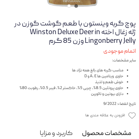
پوچ گربه وینستون با طعم گوشت گوزن در
ژله زغال اخته Winston Deluxe Deer in
Lingonberry Jelly وزن 85 گرم
اتمام موجودی
سایر مشخصات:
مناسب گربه های بالغ همه نژاد ها
حاوی ویتامین ها A, E و D
خوش طعم و لذیذ
حاوی پروتئین 8.5%، چربی 5%، خاکستر 2%، فیبر 0.5%، رطوبت 80%
دارای بیوتین و تائورین
تاریخ انقضاء: 9/2022
افزودن به علاقه مندی ها
مشخصات محصول
کاربرد و مزایا