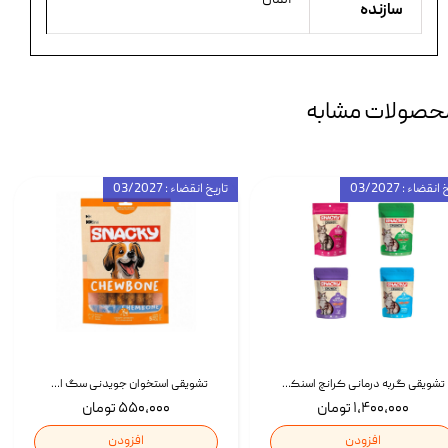
سازنده
حصولات مشابه
انقضاء : 03/2027
تاریخ انقضاء : 03/2027
تشویقی گربه درمانی کرانچ اسنکی با طعم میکس Snacky Crunch Cat Treats وزن 60 گرم بسته 4 عددی
تشویقی استخوان جویدنی سگ اسنکی کرانچی با طعم مرغ Snacky Crunchy Munchy وزن 100 گرم
۱,۴۰۰,۰۰۰ تومان
۵۵۰,۰۰۰ تومان
افزودن
افزودن