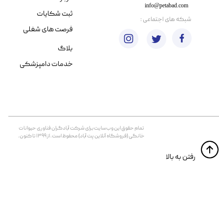
info@petabad.com
ثبت شکایات
​شبکه های اجتماعی :
فرصت های شغلی
بلاگ
خدمات دامپزشکی
تمام حقوق اين وب‌سايت برای شرکت آبادگران فناوری حیوانات
خانگی (فروشگاه آنلاین پت آباد) محفوظ است. از ۱۳۹۹ تا کنون.
​​رفتن به بالا