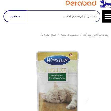
جستجو
پت شاپ آنلاین پت آباد
محصولات گربه
غذای گربه
کنسرو و پوچ و غذای تر گربه
پو