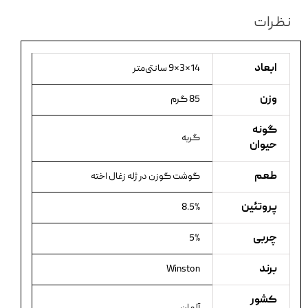
نظرات
ابعاد
14×3×9 سانتی‌متر
وزن
85 گرم
گونه
گربه
حیوان
طعم
گوشت گوزن در ژله زغال اخته
پروتئین
8.5%
چربی
5%
برند
Winston
کشور
آلمان