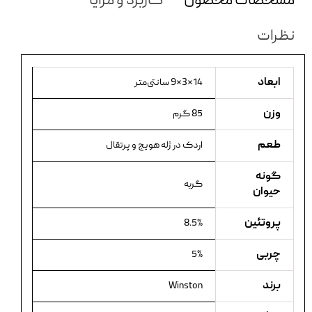
مشخصات محصول
کاربرد و مزایا
نظرات
ابعاد
14×3×9 سانتی‌متر
وزن
85 گرم
طعم
اردک در ژله هویج و پرتقال
گونه
گربه
حیوان
پروتئین
8.5%
چربی
5%
برند
Winston