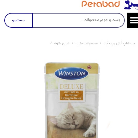
جستجو
پت شاپ آنلاین پت آباد
محصولات گربه
غذای گربه
کنسرو و پوچ و غذای تر گربه
پو