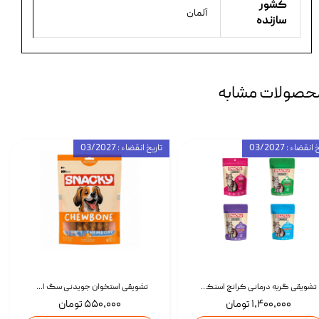
کشور
آلمان
سازنده
حصولات مشابه
انقضاء : 03/2027
تاریخ انقضاء : 03/2027
تشویقی گربه درمانی کرانچ اسنکی با طعم میکس Snacky Crunch Cat Treats وزن 60 گرم بسته 4 عددی
تشویقی استخوان جویدنی سگ اسنکی کرانچی با طعم مرغ Snacky Crunchy Munchy وزن 100 گرم
۱,۴۰۰,۰۰۰ تومان
۵۵۰,۰۰۰ تومان