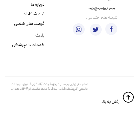
درباره ما
info@petabad.com
ثبت شکایات
​شبکه های اجتماعی :
فرصت های شغلی
بلاگ
خدمات دامپزشکی
تمام حقوق اين وب‌سايت برای شرکت آبادگران فناوری حیوانات
خانگی (فروشگاه آنلاین پت آباد) محفوظ است. از ۱۳۹۹ تا کنون.
​​رفتن به بالا