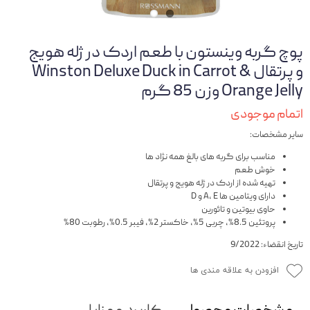
پوچ گربه وینستون با طعم اردک در ژله هویج
و پرتقال Winston Deluxe Duck in Carrot &
Orange Jelly وزن 85 گرم
اتمام موجودی
سایر مشخصات:
مناسب برای گربه های بالغ همه نژاد ها
خوش طعم
تهیه شده از اردک در ژله هویج و پرتقال
دارای ویتامین ها A, E و D
حاوی بیوتین و تائورین
پروتئین 8.5%، چربی 5%، خاکستر 2%، فیبر 0.5%، رطوبت 80%
تاریخ انقضاء: 9/2022
افزودن به علاقه مندی ها