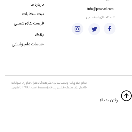
درباره ما
info@petabad.com
ثبت شکایات
​شبکه های اجتماعی :
فرصت های شغلی
بلاگ
خدمات دامپزشکی
تمام حقوق اين وب‌سايت برای شرکت آبادگران فناوری حیوانات
خانگی (فروشگاه آنلاین پت آباد) محفوظ است. از ۱۳۹۹ تا کنون.
​​رفتن به بالا