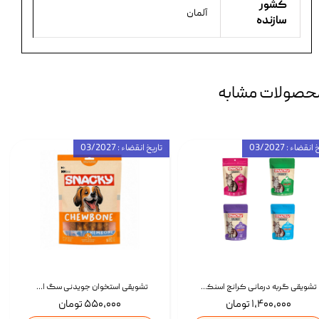
کشور
آلمان
سازنده
حصولات مشابه
انقضاء : 03/2027
تاریخ انقضاء : 03/2027
تشویقی گربه درمانی کرانچ اسنکی با طعم میکس Snacky Crunch Cat Treats وزن 60 گرم بسته 4 عددی
تشویقی استخوان جویدنی سگ اسنکی کرانچی با طعم مرغ Snacky Crunchy Munchy وزن 100 گرم
۱,۴۰۰,۰۰۰ تومان
۵۵۰,۰۰۰ تومان