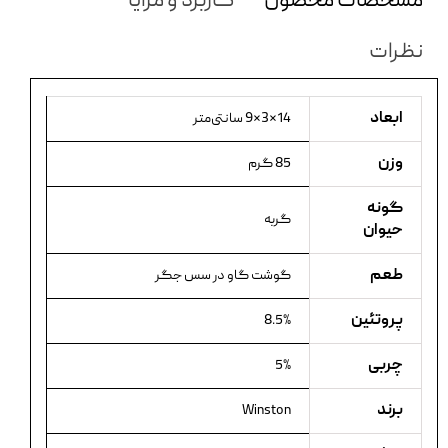
مشخصات محصول
کاربرد و مزایا
نظرات
ابعاد
14×3×9 سانتی‌متر
وزن
85 گرم
گونه
گربه
حیوان
طعم
گوشت گاو در سس جگر
پروتئین
8.5%
چربی
5%
برند
Winston