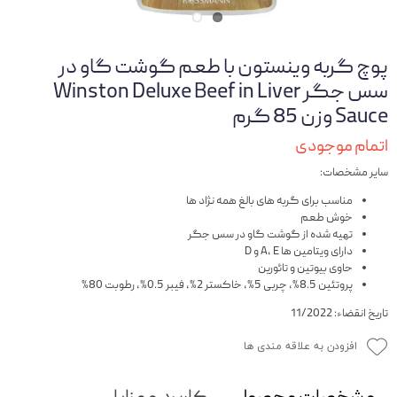
پوچ گربه وینستون با طعم گوشت گاو در
سس جگر Winston Deluxe Beef in Liver
Sauce وزن 85 گرم
اتمام موجودی
سایر مشخصات:
مناسب برای گربه های بالغ همه نژاد ها
خوش طعم
تهیه شده از گوشت گاو در سس جگر
دارای ویتامین ها A, E و D
حاوی بیوتین و تائورین
پروتئین 8.5%، چربی 5%، خاکستر 2%، فیبر 0.5%، رطوبت 80%
تاریخ انقضاء: 11/2022
افزودن به علاقه مندی ها