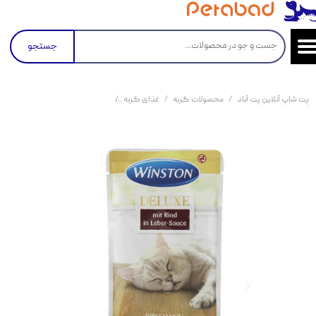
جستجو
پت شاپ آنلاین پت آباد
محصولات گربه
غذای گربه
کنسرو و پوچ و غذای تر گربه
پو