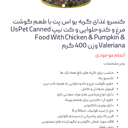
کنسرو غذای گربه یو اس پت با طعم گوشت
مرغ و کدوحلوایی و کت نیپ UsPet Canned
Food With Chicken & Pumpkin &
Valeriana وزن 400 گرم
اتمام موجودی
سایر مشخصات:
مناسب برای گربه های بالغ همه نژاد ها
کنسرو پته
حاوی گوشت مرغ و کدوحلوایی به همراه کت نیپ
فرمول متعادل و کامل
دارای انواع ویتامین ها و مواد معدنی لازم
حاوی ال-کارنتین برای هضم بهینه
دارای روی و بتاکاروتن
غنی از اسید فولیک، امگا3 و 6
فیبر بالا برای پشتیبانی از سیستم گوارش
فاقد سویا، شکر، گلوتن و نگهدارنده های مصنوعی
بدون شکر