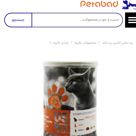
جستجو
پت شاپ آنلاین پت آباد
محصولات گربه
غذای گربه
کنسرو و پوچ و غذای تر گربه
کن