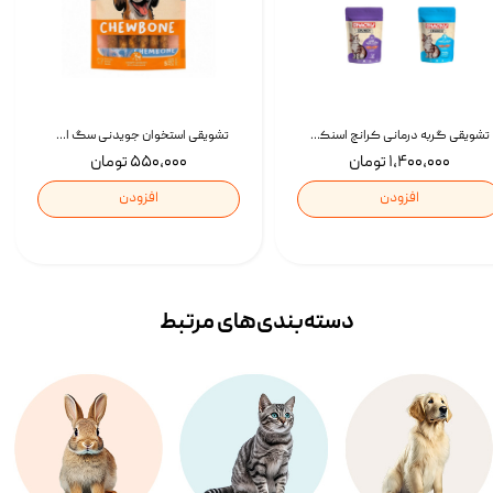
تشویقی گربه درمانی کرانچ اسنکی با طعم میکس Snacky Crunch Cat Treats وزن 60 گرم بسته 4 عددی
تشویقی استخوان جویدنی سگ اسنکی کرانچی با طعم مرغ Snacky Crunchy Munchy وزن 100 گرم
۱,۴۰۰,۰۰۰ تومان
۵۵۰,۰۰۰ تومان
افزودن
افزودن
دسته‌بندی‌‌های مرتبط