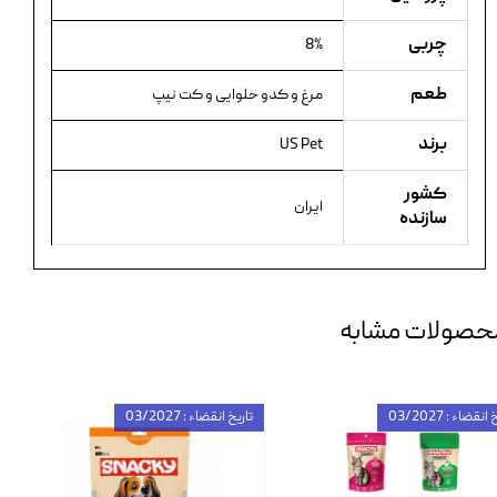
چربی
8%
طعم
مرغ و کدو حلوایی و کت نیپ
برند
US Pet
کشور
ایران
سازنده
حصولات مشابه
انقضاء : 03/2027
تاریخ انقضاء : 03/2027