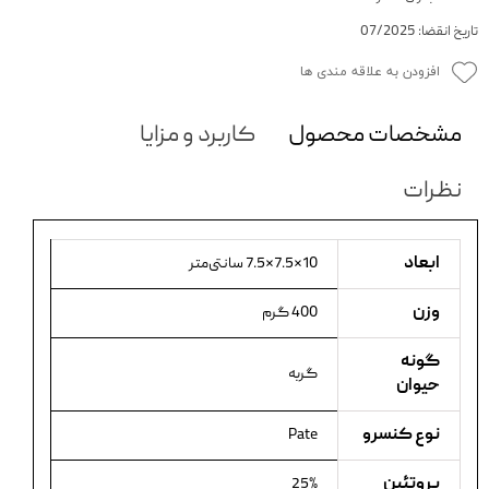
تاریخ انقضا: 07/2025
افزودن به علاقه مندی ها
مشخصات محصول
کاربرد و مزایا
نظرات
ابعاد
10×7.5×7.5 سانتی‌متر
وزن
400 گرم
گونه
گربه
حیوان
نوع کنسرو
Pate
پروتئین
25%