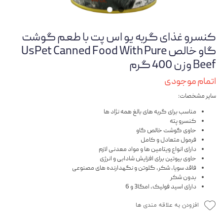
کنسرو غذای گربه یو اس پت با طعم گوشت
گاو خالص UsPet Canned Food With Pure
Beef وزن 400 گرم
اتمام موجودی
سایر مشخصات:
مناسب برای گربه های بالغ همه نژاد ها
کنسرو پته
حاوی گوشت خالص گاو
فرمول متعادل و کامل
دارای انواع ویتامین ها و مواد معدنی لازم
حاوی بیوتین برای افزایش شادابی و انرژی
فاقد سویا، شکر، گلوتن و نگهدارنده های مصنوعی
بدون شکر
دارای اسید فولیک، امگا3 و 6
افزودن به علاقه مندی ها