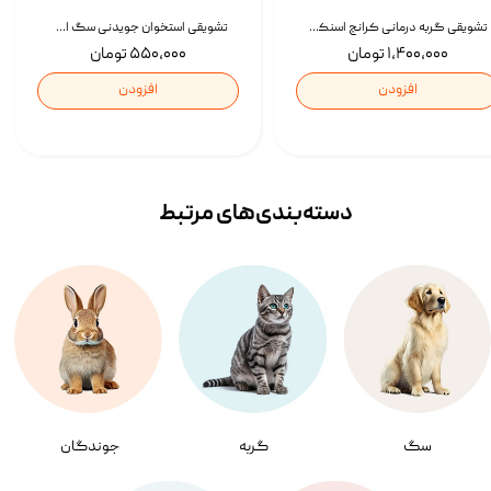
تشویقی گربه درمانی کرانچ اسنکی با طعم میکس Snacky Crunch Cat Treats وزن 60 گرم بسته 4 عددی
تشویقی استخوان جویدنی سگ اسنکی کرانچی با طعم مرغ Snacky Crunchy Munchy وزن 100 گرم
۱,۴۰۰,۰۰۰ تومان
۵۵۰,۰۰۰ تومان
افزودن
افزودن
دسته‌بندی‌‌های مرتبط
سگ
گربه
جوندگان