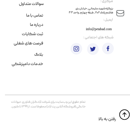
مرکزی :
سوالات متداول
​​بزرگراه شهید سلیمانی، خیابان بنی
هاشم پلاک ۲۰۲ ، طبقه چهارم، واحد ۴۳
تماس با ما
​ایمیل :
درباره ما
info@petabad.com
ثبت شکایات
​شبکه های اجتماعی :
فرصت های شغلی
بلاگ
خدمات دامپزشکی
تمام حقوق اين وب‌سايت برای شرکت آبادگران فناوری حیوانات
خانگی (فروشگاه آنلاین پت آباد) محفوظ است. از ۱۳۹۹ تا کنون.
​​رفتن به بالا