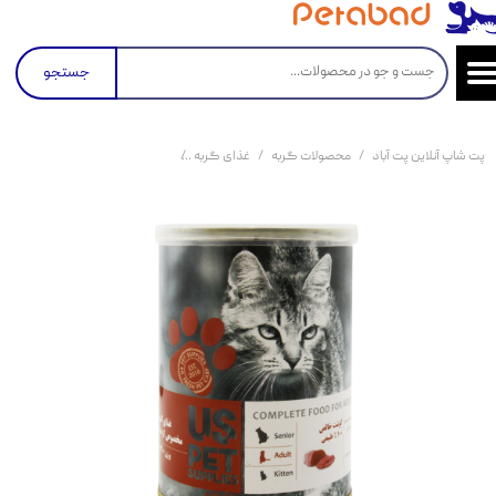
جستجو
پت شاپ آنلاین پت آباد
محصولات گربه
غذای گربه
کنسرو و پوچ و غذای تر گربه
کن