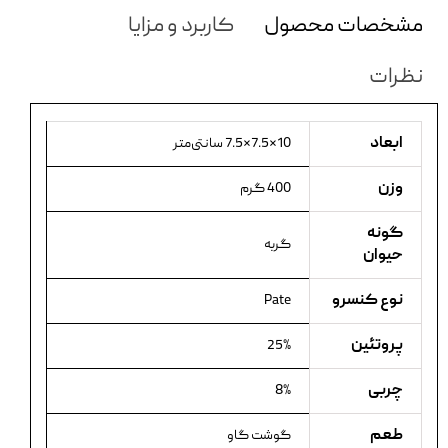
مشخصات محصول
کاربرد و مزایا
نظرات
ابعاد
10×7.5×7.5 سانتی‌متر
وزن
400 گرم
گونه
گربه
حیوان
نوع کنسرو
Pate
پروتئین
25%
چربی
8%
طعم
گوشت گاو