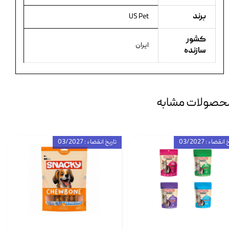
برند
US Pet
کشور
ایران
سازنده
حصولات مشابه
انقضاء : 03/2027
تاریخ انقضاء : 03/2027