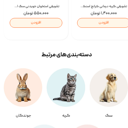
تشویقی گربه درمانی کرانچ اسنکی با طعم میکس Snacky Crunch Cat Treats وزن 60 گرم بسته 4 عددی
تشویقی استخوان جویدنی سگ اسنکی کرانچی با طعم مرغ Snacky Crunchy Munchy وزن 100 گرم
۱,۴۰۰,۰۰۰ تومان
۵۵۰,۰۰۰ تومان
افزودن
افزودن
دسته‌بندی‌‌های مرتبط
سگ
گربه
جوندگان