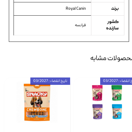
برند
Royal Canin
کشور
فرانسه
سازنده
حصولات مشابه
انقضاء : 03/2027
تاریخ انقضاء : 03/2027