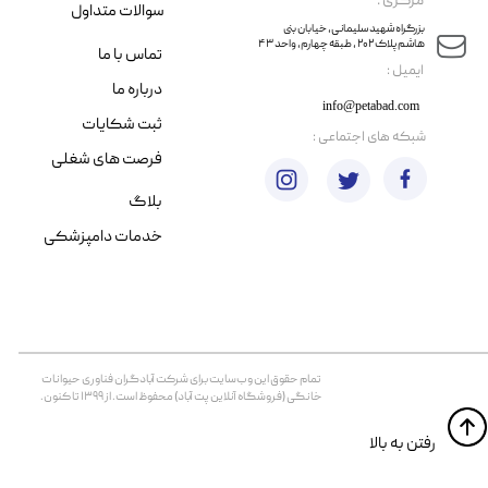
مرکزی :
سوالات متداول
​​بزرگراه شهید سلیمانی، خیابان بنی
هاشم پلاک ۲۰۲ ، طبقه چهارم، واحد ۴۳
تماس با ما
​ایمیل :
درباره ما
info@petabad.com
ثبت شکایات
​شبکه های اجتماعی :
فرصت های شغلی
بلاگ
خدمات دامپزشکی
تمام حقوق اين وب‌سايت برای شرکت آبادگران فناوری حیوانات
خانگی (فروشگاه آنلاین پت آباد) محفوظ است. از ۱۳۹۹ تا کنون.
​​رفتن به بالا