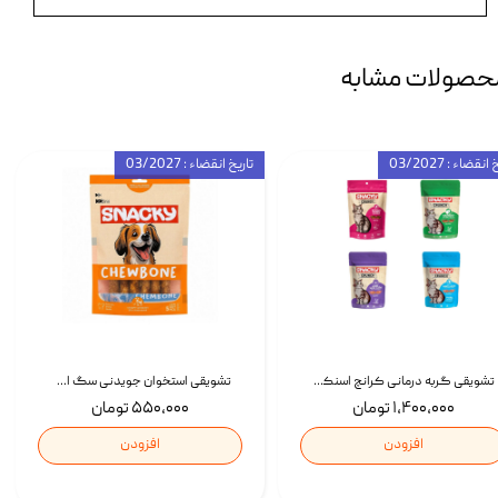
حصولات مشابه
انقضاء : 03/2027
تاریخ انقضاء : 03/2027
تشویقی گربه درمانی کرانچ اسنکی با طعم میکس Snacky Crunch Cat Treats وزن 60 گرم بسته 4 عددی
تشویقی استخوان جویدنی سگ اسنکی کرانچی با طعم مرغ Snacky Crunchy Munchy وزن 100 گرم
۱,۴۰۰,۰۰۰ تومان
۵۵۰,۰۰۰ تومان
افزودن
افزودن