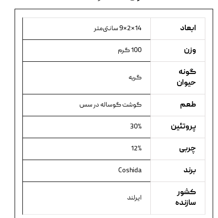
ابعاد
14×2×9 سانتی‌متر
وزن
100 گرم
گونه
گربه
حیوان
طعم
گوشت گوساله در سس
پروتئین
30%
چربی
12%
برند
Coshida
کشور
ایرلند
سازنده