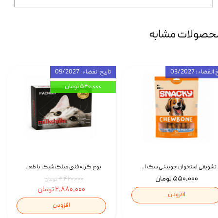
حصولات مشابه
انقضاء : 03/2027
تاریخ انقضاء : 09/2027
۵۴۰,۰۰۰ تومان
تشویقی استخوان جویدنی سگ اسنکی کرانچی با طعم مرغ Snacky Crunchy Munchy وزن 100 گرم
پوچ گربه فنبی میلک‌شیک با طعم مرغ Faenbei Cat Milk Shake Pouch بسته 12 عددی
۵۵۰,۰۰۰ تومان
۳,۴۲۰,۰۰۰ تومان
۲,۸۸۰,۰۰۰ تومان
افزودن
افزودن