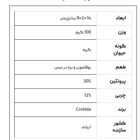
ابعاد
14×2×9 سانتی‌متر
وزن
100 گرم
گونه
گربه
حیوان
طعم
بوقلمون و بره در سس
پروتئین
30%
چربی
12%
برند
Coshida
کشور
ایرلند
سازنده