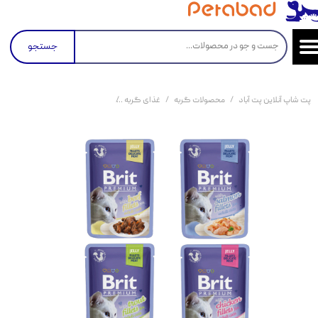
جستجو
پت شاپ آنلاین پت آباد
محصولات گربه
غذای گربه
کنسرو و پوچ و غذای تر گربه
بست