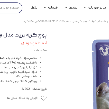
سایر حیوانات
برندها
خدمات
بلاگ
محصولات پرندگان
جوسرا
خدمات آنلاین دامپزشکی
و غذای تر گربه
پوچ گربه بریت مدل Salmon Fillets in Jelly وزن 85 گرم
داری سگ
محصولات جوندگان
رویال کنین
خدمات دامپزشکی حضوری
پوچ گربه بریت مدل Salmon Fillets in Jelly وزن 85 گرم
گ
محصولات آبزیان
برند رفلکس(Reflex)
اتمام موجودی
هداشتی سگ
بیفار
مشخصات:
جرهای
مناسب برای گربه های بالغ همه ن
با کیفیت پرمیوم ( 74% ماهی سالمون )
رولی
غنی از انواع ویتامین ها و مواد 
دارای اسید آمینه تائورین برای ت
با طعم ماهی کاد
شایر
پروتئین 8.5%، چربی 4.5%، خاکستر 2%، فیبر 0.3%، رطوبت 82%
گورمت
تاریخ انقضاء: 12/2021
نیناپت
افزودن به علاقه مندی ها
وینستون