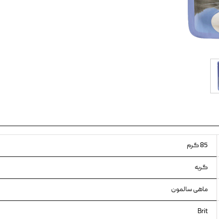
ویسکاس
ونپی
85 گرم
گربه
ماهی سالمون
Brit