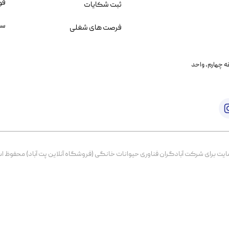
قو
ثبت شکایات
سو
فرصت های شغلی
یمانی، خیابان بنی هاشم پلاک ۲۰۲ ، طبقه چهارم، واحد
برای شرکت آبادگران فناوری حیوانات خانگی (فروشگاه آنلاین پت آباد) محفوظ است. از ۱۳۹۹ تا