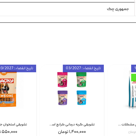
جمهوری چک
تاریخ انقضاء : 03/2027
تاریخ انقضاء : 03/2027
غذای خشک درمانی مشکلات گوارشی سگ رویال کنین Royal Canin Hypoallergenic وزن 7 کیلوگرم | پت استوک
تشویقی گربه درمانی کرانچ اسنکی با طعم میکس Snacky Crunch Cat Treats وزن 60 گرم بسته 4 عددی
۱,۴۰۰,۰۰۰ تومان
۵۵۰,۰۰۰ تومان