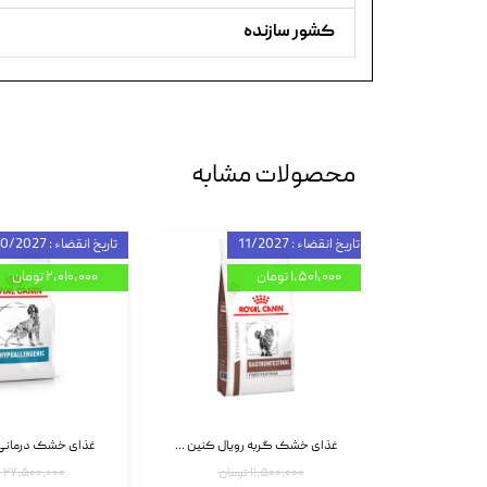
کشور سازنده
محصولات مشابه
تاریخ انقضاء : 11/2027
تاریخ انقضاء : 10/2027
۱,۵۰۱,۰۰۰ تومان
۲,۰۱۰,۰۰۰ تومان
اسپری بازکننده گره موی گربه نئوپت Neopet Detangling Spray حجم 120 میلی گرم
غذای خشک گربه رویال کنین Gastrointestinal Fibre Response وزن 2 کیلوگرم | پت استوک
۱۱,۵۰۰,۰۰۰ تومان
۲۷,۵۰۰,۰۰۰ تومان