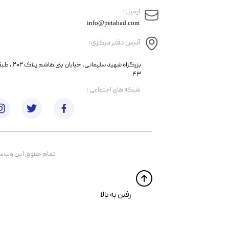
​ایمیل :
info@petabad.com
آدرس دفتر مرکزی :
​​بزرگراه شهید سل
۴۳
​شبکه های اجتماعی :
تمام حقوق اين وب‌سايت 
​​رفتن به بالا