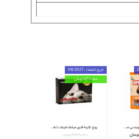
تاریخ انقضاء : 09/2027
۵۴۰,۰۰۰ تومان
تشویقی استخوان جویدنی سگ اسنکی کرانچی با طعم مرغ Snacky Crunchy Munchy وزن 100 گرم
پوچ گربه فنبی میلک‌شیک با طعم مرغ Faenbei Cat Milk Shake Pouch بسته 12 عددی
۳,۴۲۰,۰۰۰ تومان