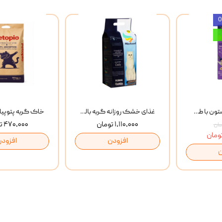
بستنی گربه وینستون با طعم مرغ و ماهی Winstone Chicken & Fish بسته 8 عددی
غذای خشک روزانه گربه بالغ مفید MoFeed Adult Daily Cat Food وزن 2 کیلوگرم
۱,۱۱۰,۰۰۰ تومان
۴۷۰,۰۰۰ تومان
افزودن
افزودن
ن