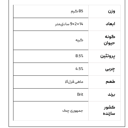
وزن
85 گرم
ابعاد
14×2×9 سانتی‌متر
گونه
گربه
حیوان
پروتئین
8.5%
چربی
4.5%
طعم
ماهی قزل‌آلا
برند
Brit
کشور
جمهوری چک
سازنده