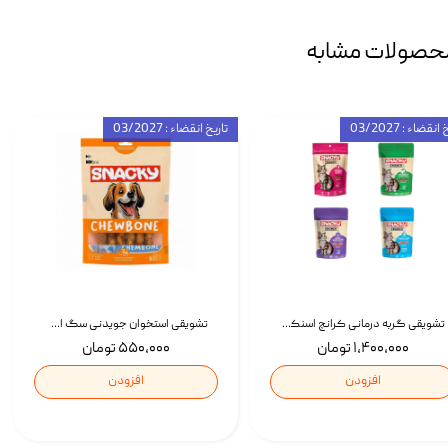
حصولات مشابه
انقضاء : 03/2027
تاریخ انقضاء : 03/2027
تشویقی گربه درمانی کرانچ اسنکی با طعم میکس Snacky Crunch Cat Treats وزن 60 گرم بسته 4 عددی
تشویقی استخوان جویدنی سگ اسنکی کرانچی با طعم مرغ Snacky Crunchy Munchy وزن 100 گرم
۱,۴۰۰,۰۰۰ تومان
۵۵۰,۰۰۰ تومان
افزودن
افزودن