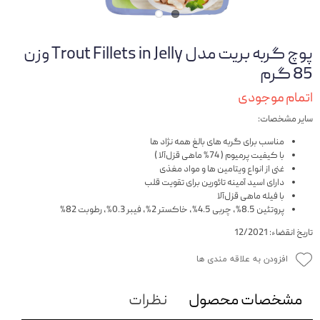
پوچ گربه بریت مدل Trout Fillets in Jelly وزن
85 گرم
اتمام موجودی
سایر مشخصات:
مناسب برای گربه های بالغ همه نژاد ها
با کیفیت پرمیوم ( 74% ماهی قزل‌آلا )
غنی از انواع ویتامین ها و مواد مغذی
دارای اسید آمینه تائورین برای تقویت قلب
با فیله ماهی قزل‌آلا
پروتئین 8.5%، چربی 4.5%، خاکستر 2%، فیبر 0.3%، رطوبت 82%
تاریخ انقضاء: 12/2021
افزودن به علاقه مندی ها
مشخصات محصول
نظرات