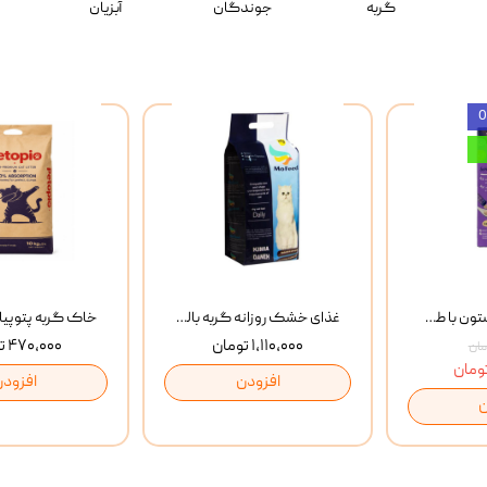
گربه
جوندگان
آبزیان
بستنی گربه وینستون با طعم مرغ و ماهی Winstone Chicken & Fish بسته 8 عددی
غذای خشک روزانه گربه بالغ مفید MoFeed Adult Daily Cat Food وزن 2 کیلوگرم
۱,۱۱۰,۰۰۰ تومان
۴۷۰,۰۰۰ تومان
افزودن
افزودن
ن