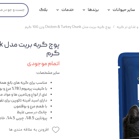
سایر حیوانات
برندها
خدمات
بلاگ
محصولات پرندگان
جوسرا
خدمات آنلاین دامپزشکی
و غذای تر گربه
پوچ گربه بریت مدل Chicken & Turkey Chunk وزن 100 گرم
داری سگ
محصولات جوندگان
رویال کنین
خدمات دامپزشکی حضوری
گ
محصولات آبزیان
برند رفلکس(Reflex)
گرم
هداشتی سگ
بیفار
اتمام موجودی
سایر مشخصات:
جرهای
مناسب برای گربه های بالغ همه ن
رولی
با کیفیت پرمیوم ( 78% مرغ و بوقلمون )
غنی از انواع ویتامین ها و مواد 
شایر
دارای اسید آمینه تائورین برای ت
با طعم مرغ و بوقلمون
گورمت
چانک در سس غلیظ
پروتئین 8.5%، چربی 4.5%، خاکستر 2.5%، فیبر 0.4%، رطوبت 81%
نیناپت
افزودن به علاقه مندی ها
وینستون