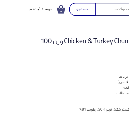
جستجو
ورود
/
ثبت نام
۰
حساب کاربری من
تغییر گذر واژه
پوچ گربه بریت مدل Chicken & Turkey Chunk وزن 100
سفارشات
خروج از حساب
کاربری
ژاد ها
مغذی
قویت قلب