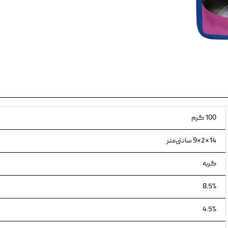
ویسکاس
ونپی
100 گرم
14×2×9 سانتی‌متر
گربه
8.5%
4.5%