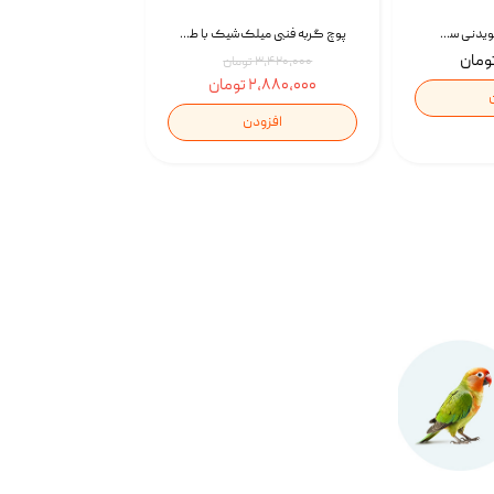
تشویقی استخوان جویدنی سگ اسنکی کرانچی با طعم مرغ Snacky Crunchy Munchy وزن 100 گرم
پوچ گربه فنبی میلک‌شیک با طعم مرغ Faenbei Cat Milk Shake Pouch بسته 12 عددی
۳,۴۲۰,۰۰۰ تومان
۲,۸۸۰,۰۰۰ تومان
افزودن