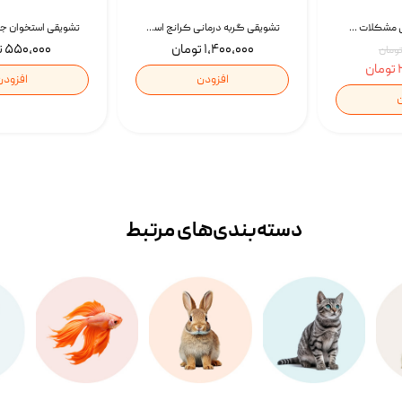
غذای خشک درمانی مشکلات گوارشی سگ رویال کنین Royal Canin Hypoallergenic وزن 7 کیلوگرم | پت استوک
تشویقی گربه درمانی کرانچ اسنکی با طعم میکس Snacky Crunch Cat Treats وزن 60 گرم بسته 4 عددی
۱,۴۰۰,۰۰۰ تومان
۵۵۰,۰۰۰ تومان
ن
افزودن
افزودن
ن
دسته‌بندی‌‌های مرتبط