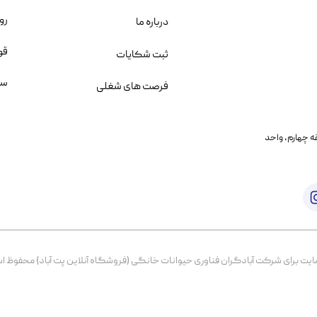
رو
درباره ما
قو
ثبت شکایات
سو
فرصت های شغلی
یمانی، خیابان بنی هاشم پلاک ۲۰۲ ، طبقه چهارم، واحد
برای شرکت آبادگران فناوری حیوانات خانگی (فروشگاه آنلاین پت آباد) محفوظ است. از ۱۳۹۹ تا