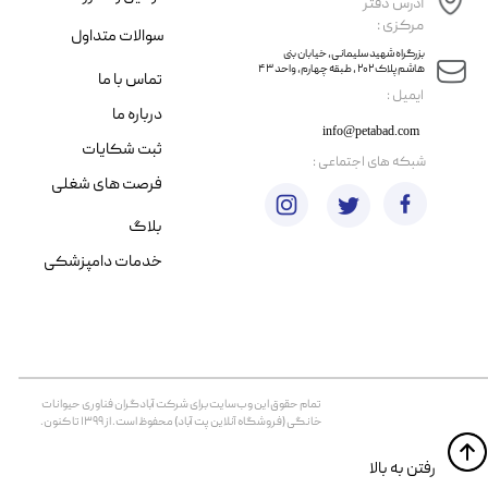
آدرس دفتر
مرکزی :
سوالات متداول
​​بزرگراه شهید سلیمانی، خیابان بنی
هاشم پلاک ۲۰۲ ، طبقه چهارم، واحد ۴۳
تماس با ما
​ایمیل :
درباره ما
info@petabad.com
ثبت شکایات
​شبکه های اجتماعی :
فرصت های شغلی
بلاگ
خدمات دامپزشکی
تمام حقوق اين وب‌سايت برای شرکت آبادگران فناوری حیوانات
خانگی (فروشگاه آنلاین پت آباد) محفوظ است. از ۱۳۹۹ تا کنون.
​​رفتن به بالا