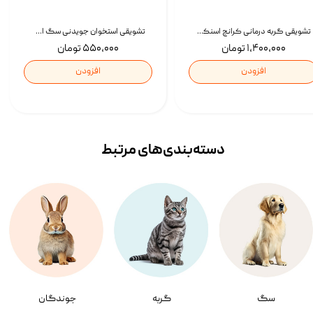
تشویقی گربه درمانی کرانچ اسنکی با طعم میکس Snacky Crunch Cat Treats وزن 60 گرم بسته 4 عددی
تشویقی استخوان جویدنی سگ اسنکی کرانچی با طعم مرغ Snacky Crunchy Munchy وزن 100 گرم
۱,۴۰۰,۰۰۰ تومان
۵۵۰,۰۰۰ تومان
افزودن
افزودن
دسته‌بندی‌‌های مرتبط
سگ
گربه
جوندگان