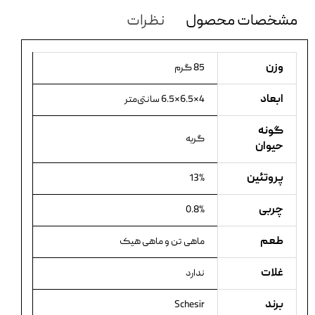
مشخصات محصول
نظرات
وزن
85 گرم
ابعاد
4×6.5×6.5 سانتی‌متر
گونه
گربه
حیوان
پروتئین
13%
چربی
0.8%
طعم
ماهی تن و ماهی هیک
غلات
ندارد
برند
Schesir