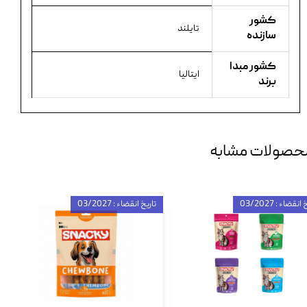
کشور
تایلند
سازنده
کشور مبدا
ایتالیا
برند
حصولات مشابه
انقضاء : 03/2027
تاریخ انقضاء : 03/2027