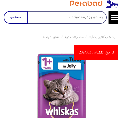
جستجو
پت شاپ آنلاین پت آباد
محصولات گربه
غذای گربه
کنسرو و پوچ و غذای تر گربه
پ