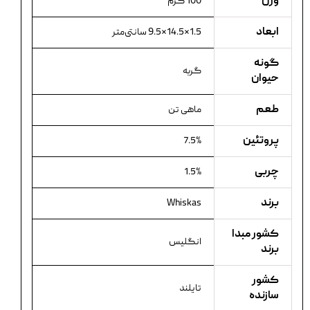
وزن
100 گرم
ابعاد
1.5×14.5×9.5 سانتی‌متر
گونه
گربه
حیوان
طعم
ماهی تن
پروتئین
7.5%
چربی
1.5%
برند
Whiskas
کشور مبدا
انگلیس
برند
کشور
تایلند
سازنده