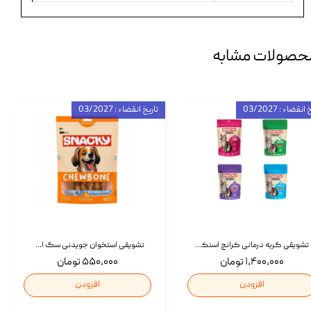
حصولات مشابه
انقضاء : 03/2027
تاریخ انقضاء : 03/2027
تشویقی گربه درمانی کرانچ اسنکی با طعم میکس Snacky Crunch Cat Treats وزن 60 گرم بسته 4 عددی
تشویقی استخوان جویدنی سگ اسنکی کرانچی با طعم مرغ Snacky Crunchy Munchy وزن 100 گرم
۱,۴۰۰,۰۰۰ تومان
۵۵۰,۰۰۰ تومان
افزودن
افزودن