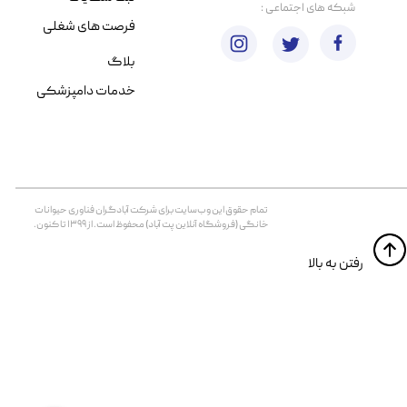
​شبکه های اجتماعی :
فرصت های شغلی
بلاگ
خدمات دامپزشکی
تمام حقوق اين وب‌سايت برای شرکت آبادگران فناوری حیوانات
خانگی (فروشگاه آنلاین پت آباد) محفوظ است. از ۱۳۹۹ تا کنون.
​​رفتن به بالا