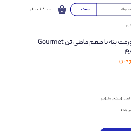
جستجو
ورود
/
ثبت نام
۰
حساب کاربری من
تغییر گذر واژه
کنسرو غذای گربه گورمت پته با طعم ماهی تن Gourmet
سفارشات
خروج از حساب
کاربری
 آهن، زینک و منیزیم
نی بدن