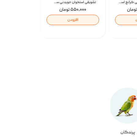
تشویقی گربه درمانی کرانچ اسنکی با طعم میکس Snacky Crunch Cat Treats وزن 60 گرم بسته 4 عددی
تشویقی استخوان جویدنی سگ اسنکی کرانچی با طعم مرغ Snacky Crunchy Munchy وزن 100 گرم
۵۵۰,۰۰۰ تومان
افزودن
پرندگان