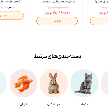
غذای خشک سگ رویال کنین Royal Canin Gastrointestinal وزن 7.5 کیلوگرم | پت استوک
غذای خشک درمانی مشکلات گوارشی سگ رویال کنین Royal Canin Hypoallergenic وزن 7 کیلوگرم | پت استوک
۱,۴۰۰,۰۰۰ تومان
۲۷,۵۰۰,۰۰۰ تومان
۲۵,۴۹۰,۰۰۰ تومان
افزودن
ن
افزودن
دسته‌بندی‌‌های مرتبط
گربه
جوندگان
آبزیان