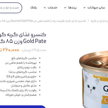
سایر حیوانات
برندها
خدمات
بلاگ
محصولات پرندگان
جوسرا
خدمات آنلاین دامپزشکی
و غذای تر گربه
کنسرو غذای گربه گورمت پته با طعم ماهی تن Gourmet Gold Pate وزن ۸۵ گرم
داری سگ
محصولات جوندگان
رویال کنین
خدمات دامپزشکی حضوری
گ
محصولات آبزیان
برند رفلکس(Reflex)
Gold Pate وزن ۸۵ گرم
هداشتی سگ
بیفار
۲۶۰,۰۰۰ تومان
۲۹۵,۰۰۰ تومان
جرهای
مناسب گربه‌های بالغ
تهیه‌شده با طعم ماهی تن
رولی
بافت نرم و پته‌ای
مناسب گربه‌های بدغذا
شایر
حاوی ویتامین‌های A و D3
دارای مواد معدنی ضروری مانند
غذای کامل و متعادل
گورمت
رطوبت بالا برای کمک به آب‌رسا
هضم آسان و خوش‌خوراک
نیناپت
وینستون