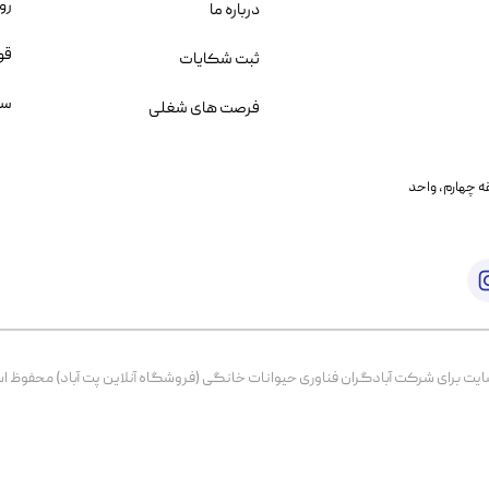
رو
درباره ما
قو
ثبت شکایات
سو
فرصت های شغلی
یمانی، خیابان بنی هاشم پلاک ۲۰۲ ، طبقه چهارم، واحد
برای شرکت آبادگران فناوری حیوانات خانگی (فروشگاه آنلاین پت آباد) محفوظ است. از ۱۳۹۹ تا