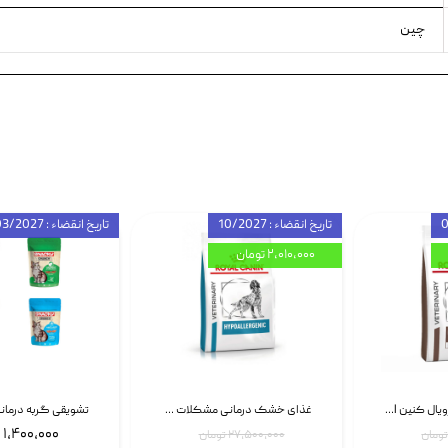
چین
تاریخ انقضاء : 10/2027
تاریخ انقضاء : 03/2027
۲,۰۱۰,۰۰۰ تومان
غذای خشک سگ رویال کنین Royal Canin Gastrointestinal وزن 7.5 کیلوگرم | پت استوک
غذای خشک درمانی مشکلات گوارشی سگ رویال کنین Royal Canin Hypoallergenic وزن 7 کیلوگرم | پت استوک
۱,۴۰۰,۰۰۰ تومان
۲۷,۵۰۰,۰۰۰ تومان