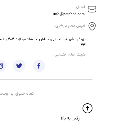
​ایمیل :
info@petabad.com
آدرس دفتر مرکزی :
​​بزرگراه شهید سل
۴۳
​شبکه های اجتماعی :
تمام حقوق اين وب‌سايت 
​​رفتن به بالا