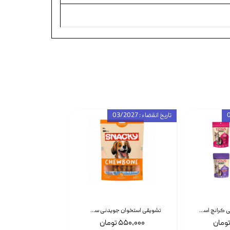
تاریخ انقضاء : 03/2027
تشویقی گربه درمانی کرانچ اسنکی با طعم میکس Snacky Crunch Cat Treats وزن 60 گرم بسته 4 عددی
تشویقی استخوان جویدنی سگ اسنکی کرانچی با طعم مرغ Snacky Crunchy Munchy وزن 100 گرم
۵۵۰,۰۰۰ تومان