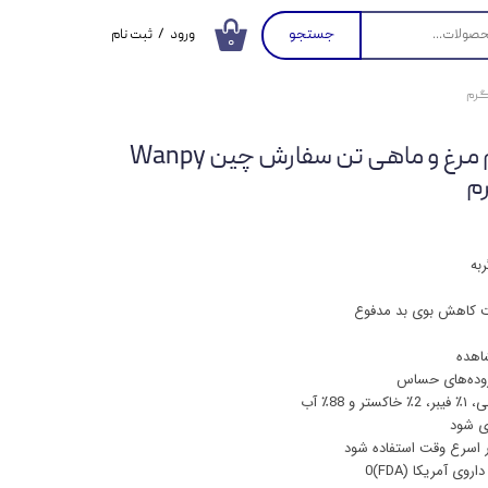
جستجو
ورود
/
ثبت نام
۰
حساب کاربری من
تغییر گذر واژه
پوچ گربه ونپی با طعم مرغ و ماهی تن سفارش چین Wanpy
سفارشات
خروج از حساب
کاربری
به
ت کاهش بوی بد مدفوع
اهده
 روده‌های حساس
ی شود
 اسرع وقت استفاده شود
وی آمریکا (FDA)0