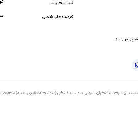
قو
ثبت شکایات
سو
فرصت های شغلی
یمانی، خیابان بنی هاشم پلاک ۲۰۲ ، طبقه چهارم، واحد
برای شرکت آبادگران فناوری حیوانات خانگی (فروشگاه آنلاین پت آباد) محفوظ است. از ۱۳۹۹ تا