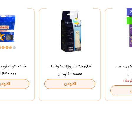
بستنی گربه وینستون با طعم مرغ و ماهی Winstone Chicken & Fish بسته 8 عددی
غذای خشک روزانه گربه بالغ مفید MoFeed Adult Daily Cat Food وزن 2 کیلوگرم
۱,۱۱۰,۰۰۰ تومان
۴۷۰,۰۰۰ تومان
افزودن
افزودن
ن