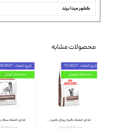
کشور مبدا برند
محصولات مشابه
تاریخ انقضاء : 11/2027
تاریخ انقضاء : 09/2027
۱,۵۰۱,۰۰۰ تومان
۱,۵۰۱,۰۰۰ تومان
اسپری بازکننده گره موی گربه نئوپت Neopet Detangling Spray حجم 120 میلی گرم
غذای خشک گربه رویال کنین Gastrointestinal Fibre Response وزن 2 کیلوگرم | پت استوک
۱۱,۵۰۰,۰۰۰ تومان
۲۵,۵۰۰,۰۰۰ تومان