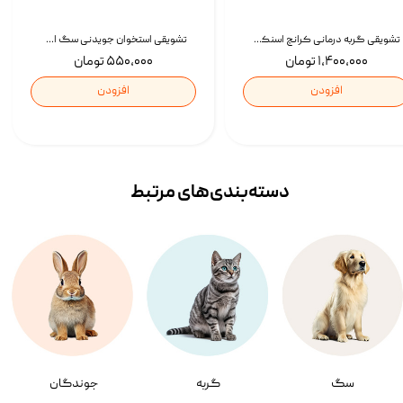
تشویقی گربه درمانی کرانچ اسنکی با طعم میکس Snacky Crunch Cat Treats وزن 60 گرم بسته 4 عددی
تشویقی استخوان جویدنی سگ اسنکی کرانچی با طعم مرغ Snacky Crunchy Munchy وزن 100 گرم
۱,۴۰۰,۰۰۰ تومان
۵۵۰,۰۰۰ تومان
افزودن
افزودن
دسته‌بندی‌‌های مرتبط
سگ
گربه
جوندگان