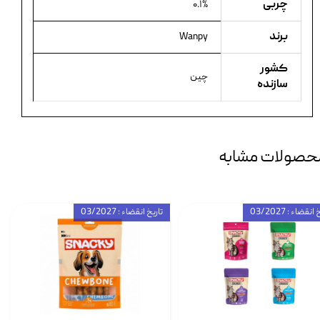
چربی
۰.۱%
برند
Wanpy
کشور
چین
سازنده
حصولات مشابه
انقضاء : 03/2027
تاریخ انقضاء : 03/2027