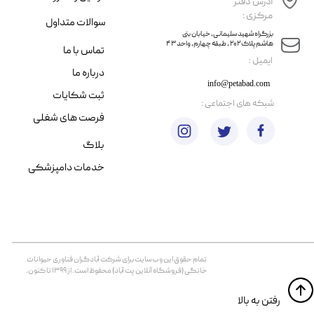
آدرس دفتر
مرکزی :
سوالات متداول
​​بزرگراه شهید سلیمانی، خیابان بنی
هاشم پلاک ۲۰۲ ، طبقه چهارم، واحد ۴۳
تماس با ما
​ایمیل :
درباره ما
info@petabad.com
ثبت شکایات
​شبکه های اجتماعی :
فرصت های شغلی
بلاگ
خدمات دامپزشکی
تمام حقوق اين وب‌سايت برای شرکت آبادگران فناوری حیوانات
خانگی (فروشگاه آنلاین پت آباد) محفوظ است. از ۱۳۹۹ تا کنون.
​​رفتن به بالا