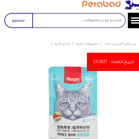
جستجو
پت شاپ آنلاین پت آباد
محصولات گربه
غذای گربه
کنسرو و پوچ و غذای تر گربه
پو