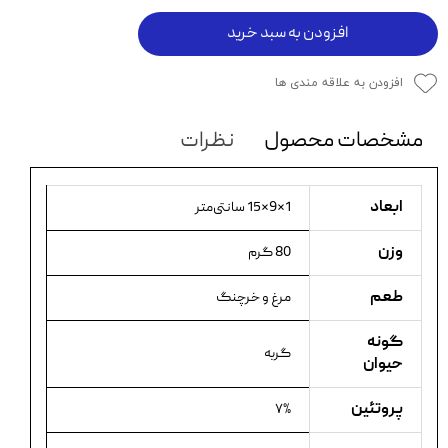
افزودن به سبد خرید
افزودن به علاقه مندی ها
مشخصات محصول
نظرات
ابعاد
1×9×15 سانتی‌متر
وزن
80 گرم
طعم
مرغ و خرچنگ
گونه
گربه
حیوان
پروتئین
۷%