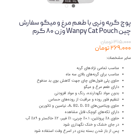
پوچ گربه ونپی با طعم مرغ و میگو سفارش
چین Wanpy Cat Pouch وزن ۸۰ گرم
۳۱۵,۰۰۰ تومان
۲۶۹,۰۰۰ تومان
سایر مشخصات:
مناسب تمامی نژادهای گربه
مناسب برای گربه‌های بالای سه ماه
حاوی پلی فنول‌های چای جهت کاهش بوی بد مدفوع
دارای طعم مرغ و میگو
بدون مواد نگهدارنده، رنگ و مواد افزودنی
تنظیم فلور روده و مراقبت از روده‌های حساس
حاوی ویتامین‌های A، B2، D، D3، نیاسین و تائورین
دارای تکه‌های کوچک قابل مشاهده
حاوی ۸٪ پروتئین، ۰.۱٪ چربی، ۱٪ فیبر، ۲٪ خاکستر و ۸۹٪ آب
در جای خشک و خنک نگهداری شود
پس از باز شدن بسته بندی در اسرع وقت استفاده شود