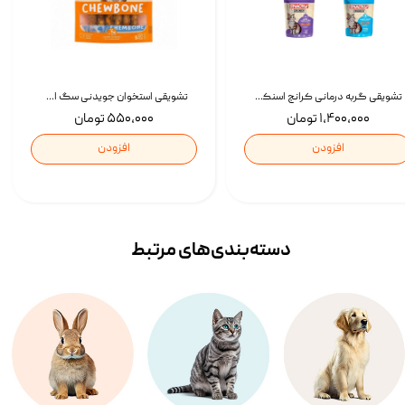
تشویقی گربه درمانی کرانچ اسنکی با طعم میکس Snacky Crunch Cat Treats وزن 60 گرم بسته 4 عددی
تشویقی استخوان جویدنی سگ اسنکی کرانچی با طعم مرغ Snacky Crunchy Munchy وزن 100 گرم
۱,۴۰۰,۰۰۰ تومان
۵۵۰,۰۰۰ تومان
افزودن
افزودن
دسته‌بندی‌‌های مرتبط