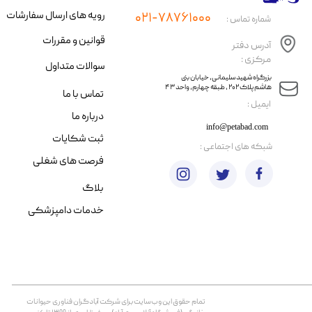
رویه های ارسال سفارشات
۰۲۱-۷۸۷۶۱۰۰۰
شماره تماس :
قوانین و مقررات
آدرس دفتر
مرکزی :
سوالات متداول
​​بزرگراه شهید سلیمانی، خیابان بنی
هاشم پلاک ۲۰۲ ، طبقه چهارم، واحد ۴۳
تماس با ما
​ایمیل :
درباره ما
info@petabad.com
ثبت شکایات
​شبکه های اجتماعی :
فرصت های شغلی
بلاگ
خدمات دامپزشکی
تمام حقوق اين وب‌سايت برای شرکت آبادگران فناوری حیوانات