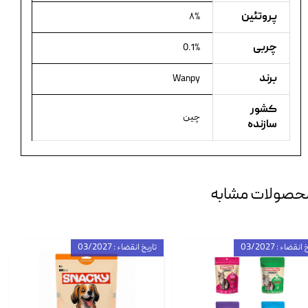
پروتئین
۸%
چربی
0.1%
برند
Wanpy
کشور
چین
سازنده
حصولات مشابه
انقضاء : 03/2027
تاریخ انقضاء : 03/2027