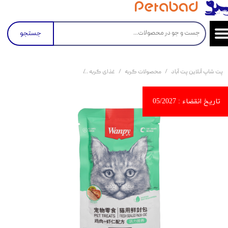
جستجو
پت شاپ آنلاین پت آباد
محصولات گربه
غذای گربه
کنسرو و پوچ و غذای تر گربه
پو