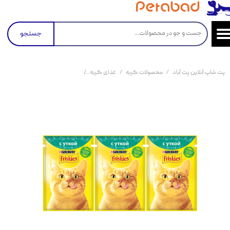
جستجو
پت شاپ آنلاین پت آباد
محصولات گربه
غذای گربه
کنسرو و پوچ و غذای تر گربه
بس