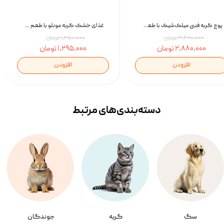
پوچ گربه فنبی میلک‌شیک با طعم مرغ Faenbei Cat Milk Shake Pouch بسته 12 عددی
غذای خشک گربه مونلو با طعم گوشت پرندگان و ماهی سالمون Monello Adult Hairball Control وزن 1 کیلوگرم
۳,۴۲۰,۰۰۰ تومان
۱,۳۵۰,۰۰۰ تومان
۲,۸۸۰,۰۰۰ تومان
۱,۲۹۵,۰۰۰ تومان
افزودن
افزودن
دسته‌بندی‌‌های مرتبط
سگ
گربه
جوندگان