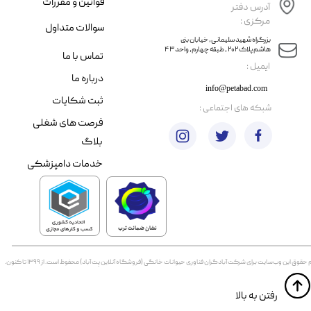
قوانین و مقررات
آدرس دفتر
مرکزی :
سوالات متداول
​​بزرگراه شهید سلیمانی، خیابان بنی
هاشم پلاک ۲۰۲ ، طبقه چهارم، واحد ۴۳
تماس با ما
​ایمیل :
درباره ما
info@petabad.com
ثبت شکایات
​شبکه های اجتماعی :
فرصت های شغلی
بلاگ
خدمات دامپزشکی
نشان ضمانت ترب
 حقوق اين وب‌سايت برای شرکت آبادگران فناوری حیوانات خانگی (فروشگاه آنلاین پت آباد) محفوظ است. از ۱۳۹۹ تا کنون.
​​رفتن به بالا