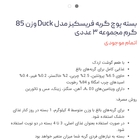
بسته پوچ گربه فریسکیز مدل Duck وزن 85
گرم مجموعه ۳ عددی
اتمام موجودی
با طعم گوشت اردک
غذایی کامل برای گربه‌های بالغ
حاوی 6.5% پروتئین، 2.5% چربی، 2% خاکستر، 0.2% فیبر، 0.4%
اسیدهای چرب امگا6 و 84% رطوبت
دارای ویتامین‌های A، D3، آهن، منگنز، زینک، مس و تائورین
روش مصرف:
برای گربه‌های بالغ با وزن متوسط 4 کیلوگرم، 1 بسته در روز کنار غذای
خشک استفاده شود.
در صورت استفاده بعنوان غذای اصلی، 3 تا 4 بسته در دو نوبت استفاده
شود.
بسته به نیازهای فردی گربه شما میزان متغیر خواهد بود