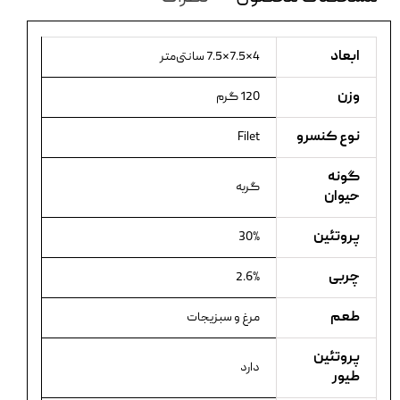
ابعاد
4×7.5×7.5 سانتی‌متر
وزن
120 گرم
نوع کنسرو
Filet
گونه
گربه
حیوان
پروتئین
30%
چربی
2.6%
طعم
مرغ و سبزیجات
پروتئین
دارد
طیور