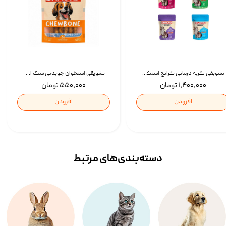
تشویقی گربه درمانی کرانچ اسنکی با طعم میکس Snacky Crunch Cat Treats وزن 60 گرم بسته 4 عددی
تشویقی استخوان جویدنی سگ اسنکی کرانچی با طعم مرغ Snacky Crunchy Munchy وزن 100 گرم
۱,۴۰۰,۰۰۰ تومان
۵۵۰,۰۰۰ تومان
افزودن
افزودن
دسته‌بندی‌‌های مرتبط