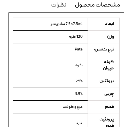
مشخصات محصول
نظرات
ابعاد
4×7.5×7.5 سانتی‌متر
وزن
120 گرم
نوع کنسرو
Pate
گونه
گربه
حیوان
پروتئین
25%
چربی
3.5%
طعم
مرغ و گوشت
پروتئین
دارد
طیور