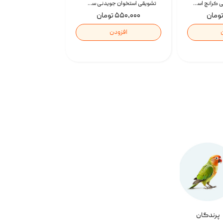
تشویقی گربه درمانی کرانچ اسنکی با طعم میکس Snacky Crunch Cat Treats وزن 60 گرم بسته 4 عددی
تشویقی استخوان جویدنی سگ اسنکی کرانچی با طعم مرغ Snacky Crunchy Munchy وزن 100 گرم
۵۵۰,۰۰۰ تومان
افزودن
پرندگان