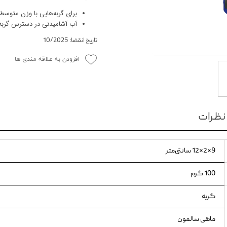
برای گربه‌هایی با وزن متوسط (تقریبا 4 کیلوگرم)، حدود 250-300 گرم د
ویسکاس
آب آشامیدنی در دسترس گربه ق
ونپی
تاریخ انقضا: 10/2025
افزودن به علاقه مندی ها
نظرات
9×2×12 سانتی‌متر
100 گرم
گربه
ماهی سالمون