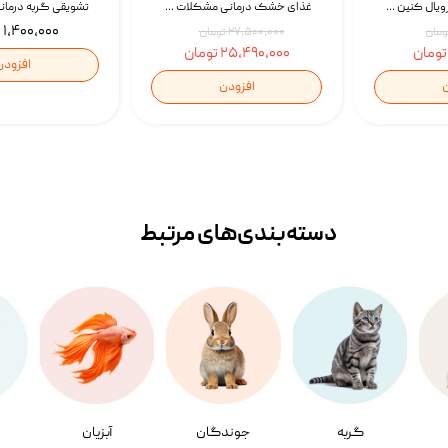
غذای خشک گربه رویال کنین Gastrointestinal Fibre Response وزن 2 کیلوگرم | پت استوک
غذای خشک درمانی مشکلات گوارشی سگ رویال کنین Royal Canin Hypoallergenic وزن 7 کیلوگرم | پت استوک
۱,۴۰۰,۰۰۰ تومان
۲۷,۵۰۰,۰۰۰ تومان
۲۵,۴۹۰,۰۰۰ تومان
افزودن
ن
افزودن
دسته‌بندی‌‌های مرتبط
گربه
جوندگان
آبزیان