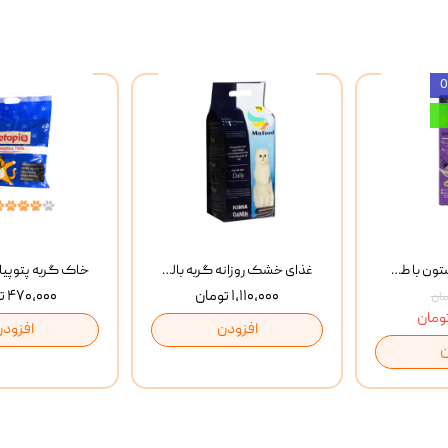
بستنی گربه وینستون با طعم مرغ و ماهی Winstone Chicken & Fish بسته 8 عددی
غذای خشک روزانه گربه بالغ مفید MoFeed Adult Daily Cat Food وزن 2 کیلوگرم
۱,۱۱۰,۰۰۰ تومان
۴۷۰,۰۰۰ تومان
افزودن
افزودن
ن