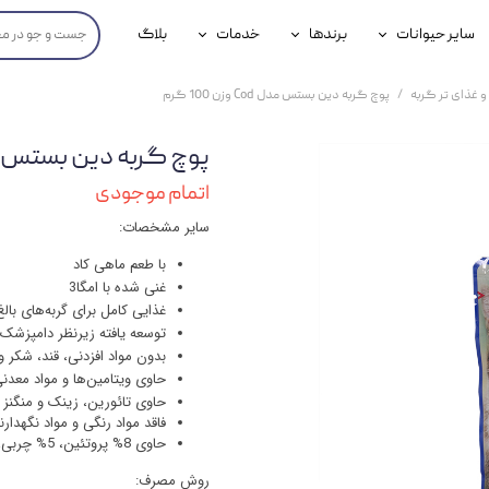
سایر حیوانات
برندها
خدمات
بلاگ
محصولات پرندگان
جوسرا
خدمات آنلاین دامپزشکی
و غذای تر گربه
پوچ گربه دین بستس مدل Cod وزن 100 گرم
داری سگ
محصولات جوندگان
رویال کنین
خدمات دامپزشکی حضوری
پوچ گربه دین بستس مدل Cod وزن 
گ
محصولات آبزیان
برند رفلکس(Reflex)
اتمام موجودی
هداشتی سگ
بیفار
سایر مشخصات:
جرهای
با طعم ماهی کاد
غنی شده با امگا3
رولی
غذایی کامل برای گربه‌های بالغ
توسعه یافته زیرنظر دامپزشک
شایر
بدون مواد افزدنی، قند، شکر
حاوی ویتامین‌ها و مواد معدنی
گورمت
حاوی تائورین، زینک و منگنز
فاقد مواد رنگی و مواد نگهدار
نیناپت
حاوی 8% پروتئین، 5% چربی، 0.3% فیبر، 2% خاکستر و 83% روطبت
وینستون
روش مصرف: