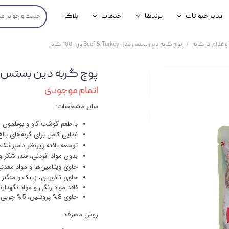
سایر حیوانات
برندها
خدمات
بلاگ
محصولات پرندگان
جوسرا
خدمات آنلاین دامپزشکی
و غذای تر گربه
پوچ گربه دین بستس مدل Beef & Turkey وزن 100 گرم
داری سگ
محصولات جوندگان
رویال کنین
خدمات دامپزشکی حضوری
پوچ گربه دین بستس مدل Beef & Turkey وز
گ
محصولات آبزیان
برند رفلکس(Reflex)
اتمام موجودی
هداشتی سگ
بیفار
سایر مشخصات:
جرهای
با طعم گوشت گاو و بوقلمون
غذایی کامل برای گربه‌های بالغ
رولی
توسعه یافته زیرنظر دامپزشک
بدون مواد افزدنی، قند، شکر
شایر
حاوی ویتامین‌ها و مواد معدنی
حاوی تائورین، زینک و منگنز
گورمت
فاقد مواد رنگی و مواد نگهدار
حاوی 8% پروتئین، 5% چربی، 0.3% فیبر، 2% خاکستر و 83% روطبت
نیناپت
روش مصرف:
وینستون