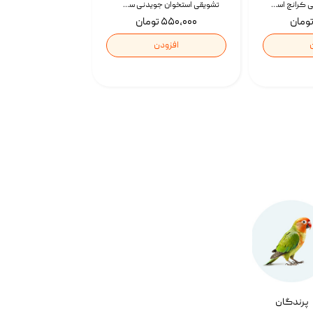
تشویقی گربه درمانی کرانچ اسنکی با طعم میکس Snacky Crunch Cat Treats وزن 60 گرم بسته 4 عددی
تشویقی استخوان جویدنی سگ اسنکی کرانچی با طعم مرغ Snacky Crunchy Munchy وزن 100 گرم
۵۵۰,۰۰۰ تومان
افزودن
پرندگان