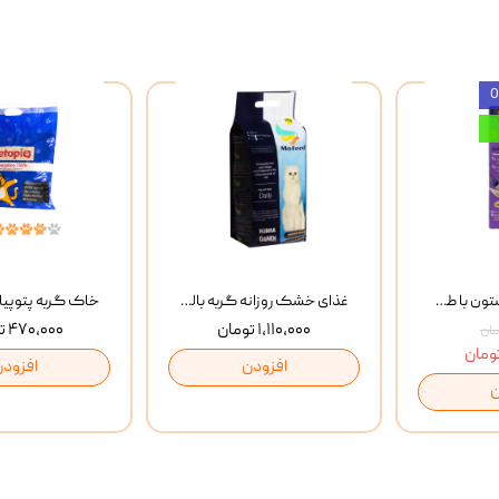
بستنی گربه وینستون با طعم مرغ و ماهی Winstone Chicken & Fish بسته 8 عددی
غذای خشک روزانه گربه بالغ مفید MoFeed Adult Daily Cat Food وزن 2 کیلوگرم
۱,۱۱۰,۰۰۰ تومان
۴۷۰,۰۰۰ تومان
افزودن
افزودن
ن