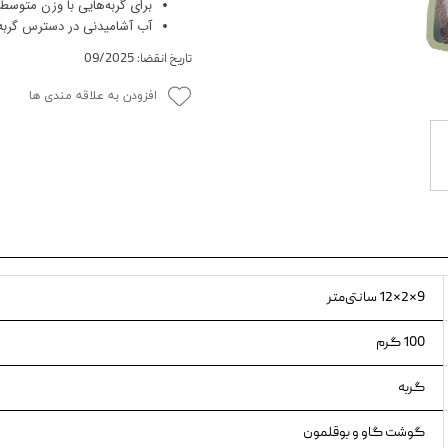
برای گربه‌هایی با وزن متوسط (تقریبا 4 کیلوگرم)، حدود 250-300 گرم د
آب آشامیدنی در دسترس گربه ق
ویسکاس
تاریخ انقضا: 09/2025
ونپی
افزودن به علاقه مندی ها
9×2×12 سانتی‌متر
100 گرم
گربه
گوشت گاو و بوقلمون