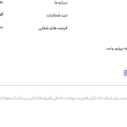
رو
درباره ما
قو
ثبت شکایات
سو
فرصت های شغلی
یمانی، خیابان بنی هاشم پلاک ۲۰۲ ، طبقه چهارم، واحد
برای شرکت آبادگران فناوری حیوانات خانگی (فروشگاه آنلاین پت آباد) محفوظ است. از ۱۳۹۹ تا