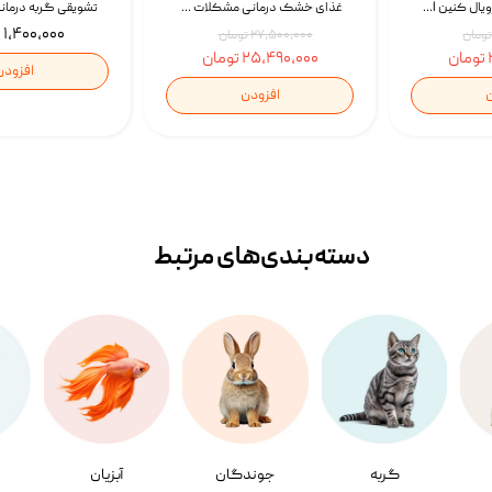
غذای خشک سگ رویال کنین Royal Canin Gastrointestinal وزن 7.5 کیلوگرم | پت استوک
غذای خشک درمانی مشکلات گوارشی سگ رویال کنین Royal Canin Hypoallergenic وزن 7 کیلوگرم | پت استوک
۱,۴۰۰,۰۰۰ تومان
۲۷,۵۰۰,۰۰۰ تومان
۲۵,۴۹۰,۰۰۰ تومان
افزودن
ن
افزودن
دسته‌بندی‌‌های مرتبط
گربه
جوندگان
آبزیان