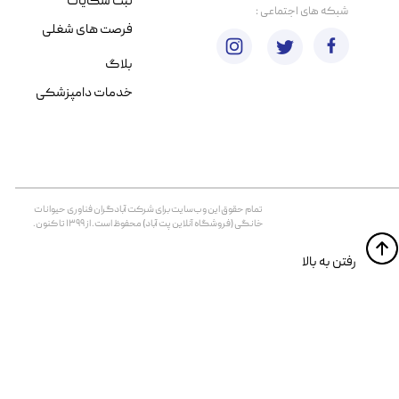
ثبت شکایات
​شبکه های اجتماعی :
فرصت های شغلی
بلاگ
خدمات دامپزشکی
تمام حقوق اين وب‌سايت برای شرکت آبادگران فناوری حیوانات
خانگی (فروشگاه آنلاین پت آباد) محفوظ است. از ۱۳۹۹ تا کنون.
​​رفتن به بالا