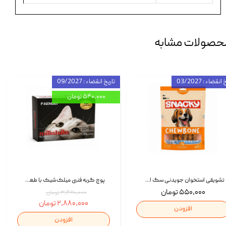
حصولات مشابه
انقضاء : 03/2027
تاریخ انقضاء : 09/2027
۵۴۰,۰۰۰ تومان
تشویقی استخوان جویدنی سگ اسنکی کرانچی با طعم مرغ Snacky Crunchy Munchy وزن 100 گرم
پوچ گربه فنبی میلک‌شیک با طعم مرغ Faenbei Cat Milk Shake Pouch بسته 12 عددی
۵۵۰,۰۰۰ تومان
۳,۴۲۰,۰۰۰ تومان
۲,۸۸۰,۰۰۰ تومان
افزودن
افزودن