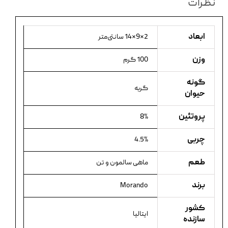
نظرات
ابعاد
2×9×14 سانتی‌متر
وزن
100 گرم
گونه
گربه
حیوان
پروتئین
8%
چربی
4.5%
طعم
ماهی سالمون و تن
برند
Morando
کشور
ایتالیا
سازنده