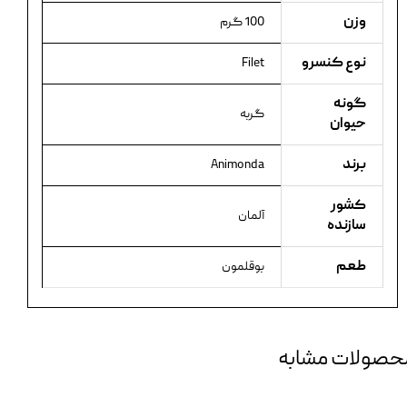
وزن
100 گرم
نوع کنسرو
Filet
گونه
گربه
حیوان
برند
Animonda
کشور
آلمان
سازنده
طعم
بوقلمون
حصولات مشابه