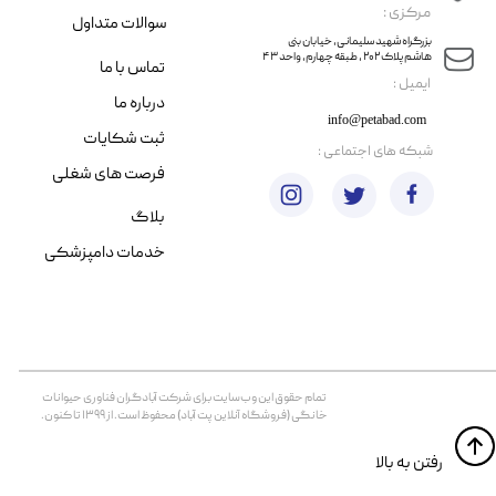
مرکزی :
سوالات متداول
​​بزرگراه شهید سلیمانی، خیابان بنی
هاشم پلاک ۲۰۲ ، طبقه چهارم، واحد ۴۳
تماس با ما
​ایمیل :
درباره ما
info@petabad.com
ثبت شکایات
​شبکه های اجتماعی :
فرصت های شغلی
بلاگ
خدمات دامپزشکی
تمام حقوق اين وب‌سايت برای شرکت آبادگران فناوری حیوانات
خانگی (فروشگاه آنلاین پت آباد) محفوظ است. از ۱۳۹۹ تا کنون.
​​رفتن به بالا