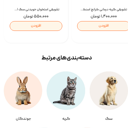
تشویقی گربه درمانی کرانچ اسنکی با طعم میکس Snacky Crunch Cat Treats وزن 60 گرم بسته 4 عددی
تشویقی استخوان جویدنی سگ اسنکی کرانچی با طعم مرغ Snacky Crunchy Munchy وزن 100 گرم
۱,۴۰۰,۰۰۰ تومان
۵۵۰,۰۰۰ تومان
افزودن
افزودن
دسته‌بندی‌‌های مرتبط
سگ
گربه
جوندگان