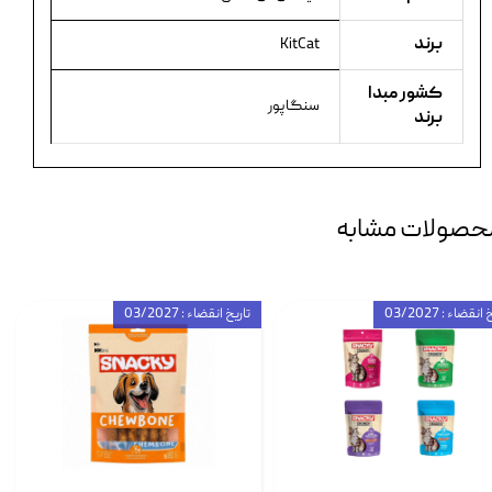
برند
KitCat
کشور مبدا
سنگاپور
برند
حصولات مشابه
انقضاء : 03/2027
تاریخ انقضاء : 03/2027