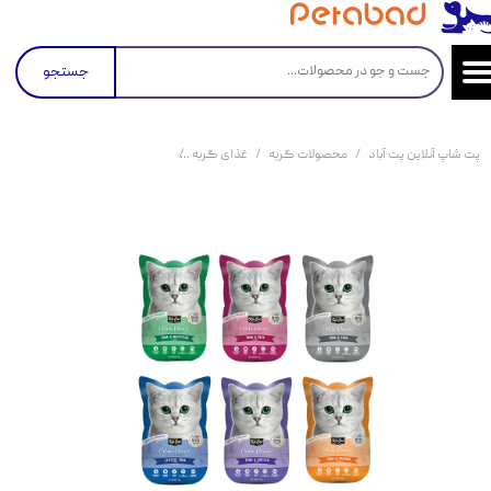
جستجو
پت شاپ آنلاین پت آباد
محصولات گربه
غذای گربه
کنسرو و پوچ و غذای تر گربه
پو