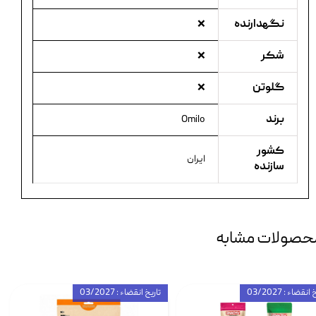
نگهدارنده
❌
شکر
❌
گلوتن
❌
برند
Omilo
کشور
ایران
سازنده
حصولات مشابه
انقضاء : 03/2027
تاریخ انقضاء : 03/2027