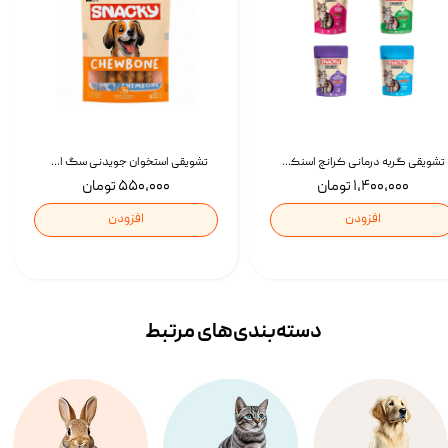
تشویقی گربه درمانی کرانچ اسنکی با طعم میکس Snacky Crunch Cat Treats وزن 60 گرم بسته 4 عددی
تشویقی استخوان جویدنی سگ اسنکی کرانچی با طعم مرغ Snacky Crunchy Munchy وزن 100 گرم
۱,۴۰۰,۰۰۰ تومان
۵۵۰,۰۰۰ تومان
افزودن
افزودن
دسته‌بندی‌‌های مرتبط