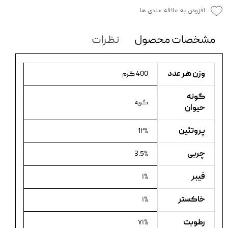
افزودن به علاقه مندی ها
مشخصات محصول
نظرات
وزن هر عدد
400 گرم
گونه
گربه
حیوان
پروتئین
1۲%
چربی
3.5%
فیبر
۱%
خاکستر
۱%
رطوبت
۷۱%