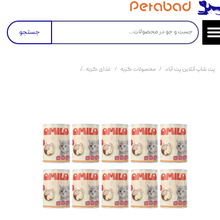
جستجو
پت شاپ آنلاین پت آباد
محصولات گربه
غذای گربه
کنسرو و پوچ و غذای تر گربه
ک