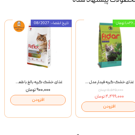
حصولات پیشنهاد شده
۱,۰ تومان
تاریخ انقضاء : 08/2027
غذای خشک گربه فیدار مدل Adult وزن 10 کیلوگرم
غذای خشک گربه بالغ با طعم مرغ و برنج رفلکس Reflex Multi Color Chicken And Rice وزن 1 کیلوگرم
۹۰۰,۰۰۰ تومان
۵,۵۲۵,۰۰۰ تومان
۴,۴۹۹,۰۰۰ تومان
افزودن
افزودن