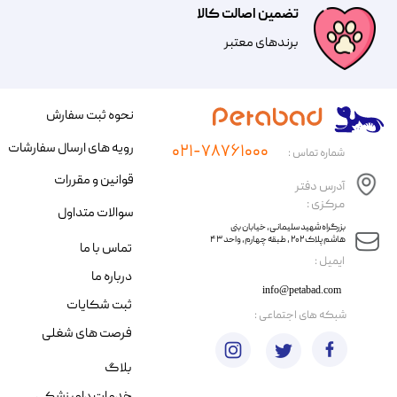
تضمین اصالت کالا
​​برندهای معتبر​​​​​​​
نحوه ثبت سفارش
رویه های ارسال سفارشات
۰۲۱-۷۸۷۶۱۰۰۰
شماره تماس :
قوانین و مقررات
آدرس دفتر
مرکزی :
سوالات متداول
​​بزرگراه شهید سلیمانی، خیابان بنی
هاشم پلاک ۲۰۲ ، طبقه چهارم، واحد ۴۳
تماس با ما
​ایمیل :
درباره ما
info@petabad.com
ثبت شکایات
​شبکه های اجتماعی :
فرصت های شغلی
بلاگ
خدمات دامپزشکی