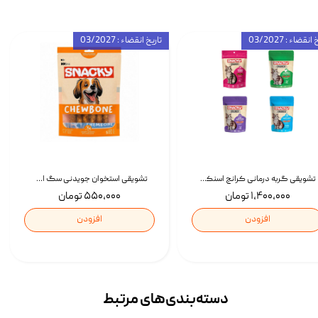
انقضاء : 03/2027
تاریخ انقضاء : 03/2027
تشویقی گربه درمانی کرانچ اسنکی با طعم میکس Snacky Crunch Cat Treats وزن 60 گرم بسته 4 عددی
تشویقی استخوان جویدنی سگ اسنکی کرانچی با طعم مرغ Snacky Crunchy Munchy وزن 100 گرم
۱,۴۰۰,۰۰۰ تومان
۵۵۰,۰۰۰ تومان
افزودن
افزودن
دسته‌بندی‌‌های مرتبط