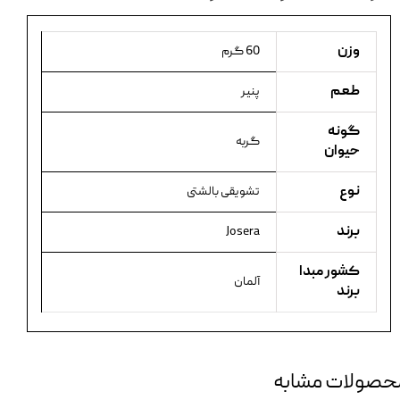
وزن
60 گرم
طعم
پنیر
گونه
گربه
حیوان
نوع
تشویقی بالشتی
برند
Josera
کشور مبدا
آلمان
برند
حصولات مشابه