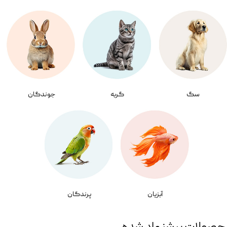
سگ
گربه
جوندگان
آبزیان
پرندگان