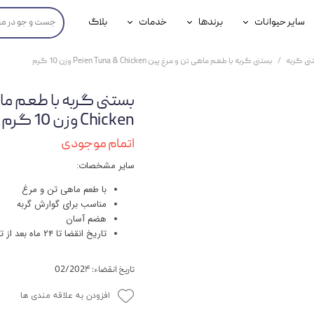
سایر حیوانات
برندها
خدمات
بلاگ
محصولات پرندگان
جوسرا
خدمات آنلاین دامپزشکی
نی گربه
بستنی گربه با طعم ماهی تن و مرغ پین Peien Tuna & Chicken وزن 10 گرم
داری سگ
محصولات جوندگان
رویال کنین
خدمات دامپزشکی حضوری
گ
محصولات آبزیان
برند رفلکس(Reflex)
Chicken وزن 10 گرم
هداشتی سگ
بیفار
اتمام موجودی
سایر مشخصات:
جرهای
با طعم ماهی تن و مرغ
رولی
مناسب برای گوارش گربه
هضم آسان
شایر
تاریخ انقضا تا ۲۴ ماه بعد از تولید
گورمت
تاریخ انقضاء: 02/202۴
نیناپت
افزودن به علاقه مندی ها
وینستون