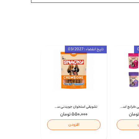
تاریخ انقضاء : 03/2027
تشویقی گربه درمانی کرانچ اسنکی با طعم میکس Snacky Crunch Cat Treats وزن 60 گرم بسته 4 عددی
تشویقی استخوان جویدنی سگ اسنکی کرانچی با طعم مرغ Snacky Crunchy Munchy وزن 100 گرم
۵۵۰,۰۰۰ تومان
افزودن