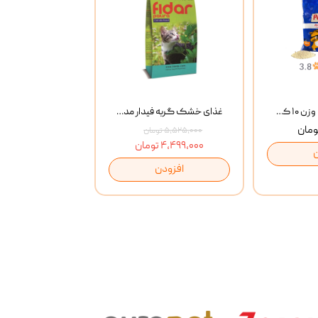
خاک گربه پتوپیا وزن ۱۰ کیلوگرم
غذای خشک گربه فیدار مدل Adult وزن 10 کیلوگرم
۵,۵۲۵,۰۰۰ تومان
۴,۴۹۹,۰۰۰ تومان
افزودن