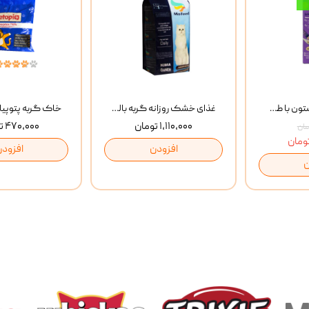
بستنی گربه وینستون با طعم مرغ و ماهی Winstone Chicken & Fish بسته 8 عددی
غذای خشک روزانه گربه بالغ مفید MoFeed Adult Daily Cat Food وزن 2 کیلوگرم
۱,۱۱۰,۰۰۰ تومان
۴۷۰,۰۰۰ تومان
افزودن
افزودن
ن