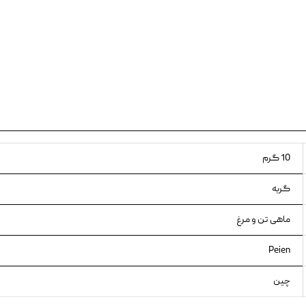
ویسکاس
ونپی
10 گرم
گربه
ماهی تن و مرغ
Peien
چین