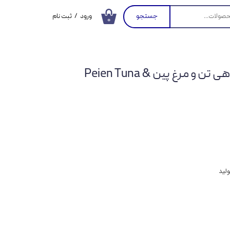
جستجو
ورود
/
ثبت نام
۰
حساب کاربری من
تغییر گذر واژه
بستنی گربه با طعم ماهی تن و مرغ پین Peien Tuna &
سفارشات
خروج از حساب
کاربری