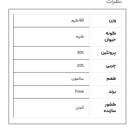
نظرات
وزن
60 گرم
گونه
گربه
حیوان
پروتئین
30%
چربی
20%
طعم
سالمون
برند
Trixie
کشور
آلمان
سازنده