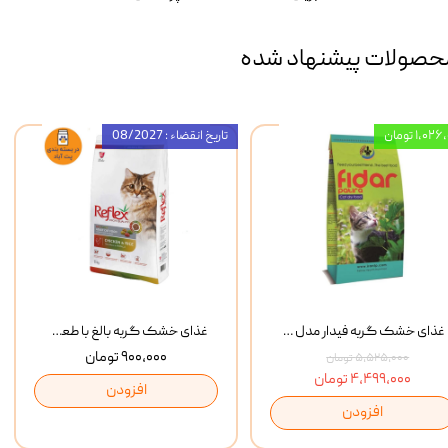
حصولات پیشنهاد شده
۱,۰ تومان
تاریخ انقضاء : 08/2027
غذای خشک گربه فیدار مدل Adult وزن 10 کیلوگرم
غذای خشک گربه بالغ با طعم مرغ و برنج رفلکس Reflex Multi Color Chicken And Rice وزن 1 کیلوگرم
۹۰۰,۰۰۰ تومان
۵,۵۲۵,۰۰۰ تومان
۴,۴۹۹,۰۰۰ تومان
افزودن
افزودن