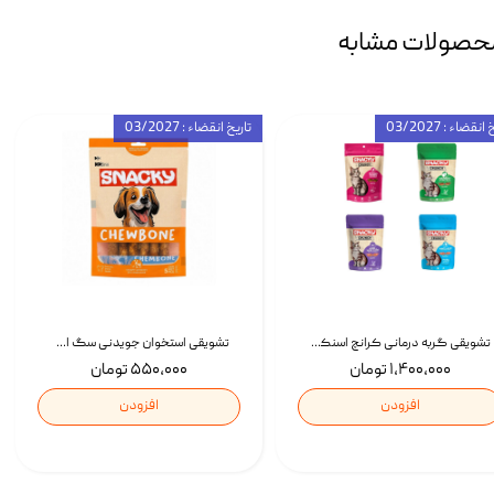
حصولات مشابه
انقضاء : 03/2027
تاریخ انقضاء : 03/2027
تشویقی گربه درمانی کرانچ اسنکی با طعم میکس Snacky Crunch Cat Treats وزن 60 گرم بسته 4 عددی
تشویقی استخوان جویدنی سگ اسنکی کرانچی با طعم مرغ Snacky Crunchy Munchy وزن 100 گرم
۱,۴۰۰,۰۰۰ تومان
۵۵۰,۰۰۰ تومان
افزودن
افزودن