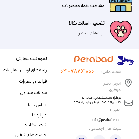
مشاهده همه محصولات
تضمین اصالت کالا
​​برندهای معتبر​​​​​​​
نحوه ثبت سفارش
رویه های ارسال سفارشات
۰۲۱-۷۸۷۶۱۰۰۰
شماره تماس :
قوانین و مقررات
آدرس دفتر
مرکزی :
سوالات متداول
​​بزرگراه شهید سلیمانی، خیابان بنی
هاشم پلاک ۲۰۲ ، طبقه چهارم، واحد ۴۳
تماس با ما
​ایمیل :
درباره ما
info@petabad.com
ثبت شکایات
​شبکه های اجتماعی :
فرصت های شغلی