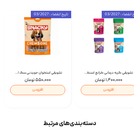
انقضاء : 03/2027
تاریخ انقضاء : 03/2027
تشویقی گربه درمانی کرانچ اسنکی با طعم میکس Snacky Crunch Cat Treats وزن 60 گرم بسته 4 عددی
تشویقی استخوان جویدنی سگ اسنکی کرانچی با طعم مرغ Snacky Crunchy Munchy وزن 100 گرم
۱,۴۰۰,۰۰۰ تومان
۵۵۰,۰۰۰ تومان
افزودن
افزودن
دسته‌بندی‌‌های مرتبط