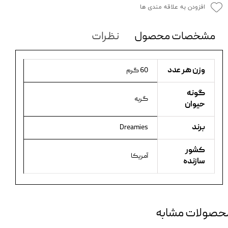
افزودن به علاقه مندی ها
مشخصات محصول
نظرات
وزن هر عدد
60 گرم
گونه
گربه
حیوان
برند
Dreamies
کشور
آمریکا
سازنده
حصولات مشابه